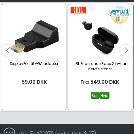
DisplayPort til VGA adapter
JBL Endurance Race 2 in-ear
høretelefoner
59,00
DKK
Fra
549,00
DKK
Sort
Hvid
TLF. 7442 1078 (HVERDAGE 9-17)