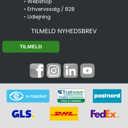
•
Webshop
•
Erhvervssalg / B2B
•
Udlejning
TILMELD NYHEDSBREV