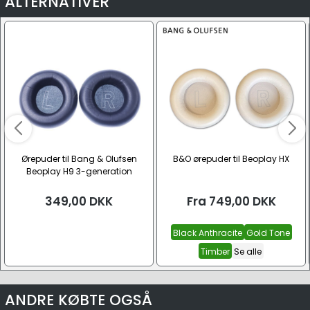
ALTERNATIVER
Ørepuder til Bang & Olufsen
B&O ørepuder til Beoplay HX
Beoplay H9 3-generation
349,00
DKK
Fra
749,00
DKK
Black Anthracite
Gold Tone
Timber
Se alle
ANDRE KØBTE OGSÅ