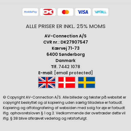
ALLE PRISER ER INKL. 25% MOMS
AV-Connection A/S
CVR nr.: DK27907547
Kærvej 71-73
6400 Sønderborg
Danmark
Tlf.
7442 1078
E-mail:
[email protected]
© Copyright AV-Connection A/S. Alle billeder og tekster på websitet er
copyright beskyttet og al kopiering uden særlig tilladelse er forbudt.
Kopiering og affotografering af websiden med salg for øje er forbudt
iflg. ophavsretsloven § 1 og 2. Vedkommende der overtræder dette vil
iflg. § 38 blive afkrævet vederlag og retsforfulgt.