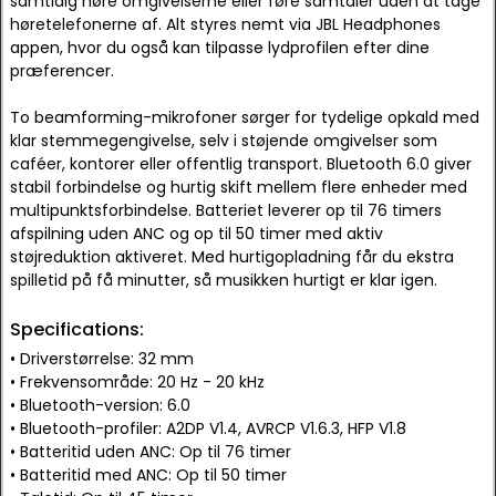
samtidig høre omgivelserne eller føre samtaler uden at tage
høretelefonerne af. Alt styres nemt via JBL Headphones
appen, hvor du også kan tilpasse lydprofilen efter dine
præferencer.
To beamforming-mikrofoner sørger for tydelige opkald med
klar stemmegengivelse, selv i støjende omgivelser som
caféer, kontorer eller offentlig transport. Bluetooth 6.0 giver
stabil forbindelse og hurtig skift mellem flere enheder med
multipunktsforbindelse. Batteriet leverer op til 76 timers
afspilning uden ANC og op til 50 timer med aktiv
støjreduktion aktiveret. Med hurtigopladning får du ekstra
spilletid på få minutter, så musikken hurtigt er klar igen.
Specifications:
• Driverstørrelse: 32 mm
• Frekvensområde: 20 Hz - 20 kHz
• Bluetooth-version: 6.0
• Bluetooth-profiler: A2DP V1.4, AVRCP V1.6.3, HFP V1.8
• Batteritid uden ANC: Op til 76 timer
• Batteritid med ANC: Op til 50 timer