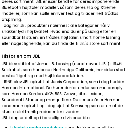
deres sortiment. JBL er især kendte for deres imponerende
Bluetooth højttaler modeller, såsom deres Flip og Xtreme
modeller, som kan spille enhver fest og tillader helt trådløs
afspilning.
I dag har JBL produkter i nærmest alle kategorier når vi
snakker lyd i høj kvalitet. Hvad end du er på udkig efter en
soundbar til stuen, en trådløs højttaler, smart home løsning
eller noget lignende, kan du finde de ti JBL's store sortiment.
Historien om JBL
JBL blev stiftet af James B. Lansing (deraf navnet JBL) i 1946.
Selskabet, som har base i Northridge California, har siden start
beskæftiget sig med højttalerproduktion.
I 1969 blev JBL opkøbt af Jervis Corporation, som i dag hedder
Harman International. De hører derfor under samme paraply
som Harman Kardon, AKG, BSS, Crown, dbx, Lexicon,
Soundcraft Studer og mange flere. De senere år er Harman
koncernen opkøbt og i dag ejet af Samsung som er en af de
største elektronik producenter i verden.
JBL i dag er delt op i forskellige divisioner bl.a.:
Lifestyle audio produkter
, som dækker over alt fra