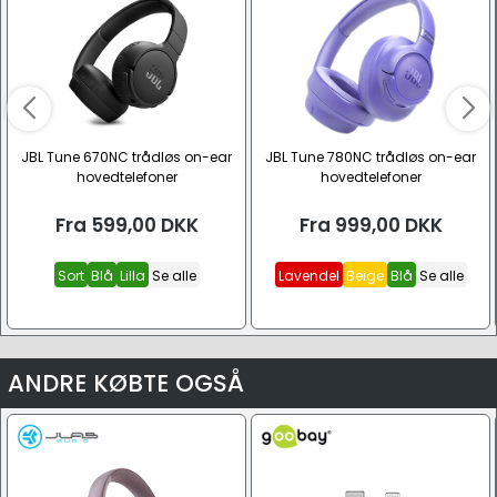
JBL Tune 670NC trådløs on-ear
JBL Tune 780NC trådløs on-ear
hovedtelefoner
hovedtelefoner
Fra
599,00
DKK
Fra
999,00
DKK
Sort
Blå
Lilla
Se alle
Lavendel
Beige
Blå
Se alle
ANDRE KØBTE OGSÅ