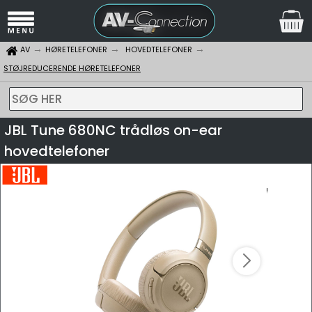
AV
HØRETELEFONER
HOVEDTELEFONER
STØJREDUCERENDE HØRETELEFONER
SØG HER
JBL Tune 680NC trådløs on-ear
hovedtelefoner