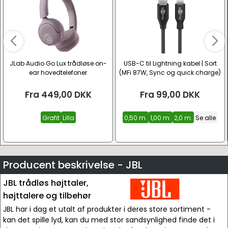
JLab Audio Go Lux trådløse on-
USB-C til Lightning kabel | Sort
ear hovedtelefoner
(MFi 87W, Sync og quick charge)
Fra
449,00
DKK
Fra
99,00
DKK
Grafit
Lilla
0,50 m.
1,00 m.
2,0 m.
Se alle
Producent beskrivelse - JBL
JBL trådløs højttaler,
højttalere og tilbehør
JBL har i dag et utalt af produkter i deres store sortiment -
kan det spille lyd, kan du med stor sandsynlighed finde det i