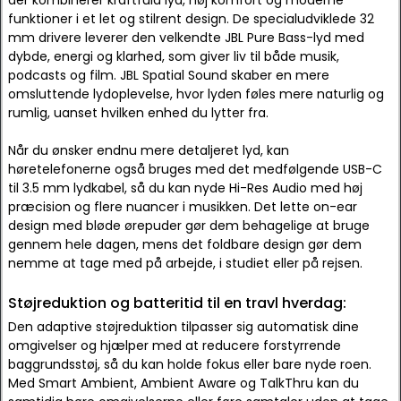
der kombinerer kraftfuld lyd, høj komfort og moderne
funktioner i et let og stilrent design. De specialudviklede 32
mm drivere leverer den velkendte JBL Pure Bass-lyd med
dybde, energi og klarhed, som giver liv til både musik,
podcasts og film. JBL Spatial Sound skaber en mere
omsluttende lydoplevelse, hvor lyden føles mere naturlig og
rumlig, uanset hvilken enhed du lytter fra.
Når du ønsker endnu mere detaljeret lyd, kan
høretelefonerne også bruges med det medfølgende USB-C
til 3.5 mm lydkabel, så du kan nyde Hi-Res Audio med høj
præcision og flere nuancer i musikken. Det lette on-ear
design med bløde ørepuder gør dem behagelige at bruge
gennem hele dagen, mens det foldbare design gør dem
nemme at tage med på arbejde, i studiet eller på rejsen.
Støjreduktion og batteritid til en travl hverdag:
Den adaptive støjreduktion tilpasser sig automatisk dine
omgivelser og hjælper med at reducere forstyrrende
baggrundsstøj, så du kan holde fokus eller bare nyde roen.
Med Smart Ambient, Ambient Aware og TalkThru kan du