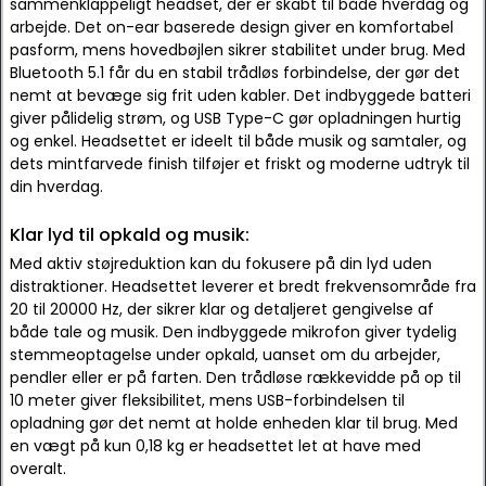
sammenklappeligt headset, der er skabt til både hverdag og
arbejde. Det on-ear baserede design giver en komfortabel
pasform, mens hovedbøjlen sikrer stabilitet under brug. Med
Bluetooth 5.1 får du en stabil trådløs forbindelse, der gør det
nemt at bevæge sig frit uden kabler. Det indbyggede batteri
giver pålidelig strøm, og USB Type-C gør opladningen hurtig
og enkel. Headsettet er ideelt til både musik og samtaler, og
dets mintfarvede finish tilføjer et friskt og moderne udtryk til
din hverdag.
Klar lyd til opkald og musik:
Med aktiv støjreduktion kan du fokusere på din lyd uden
distraktioner. Headsettet leverer et bredt frekvensområde fra
20 til 20000 Hz, der sikrer klar og detaljeret gengivelse af
både tale og musik. Den indbyggede mikrofon giver tydelig
stemmeoptagelse under opkald, uanset om du arbejder,
pendler eller er på farten. Den trådløse rækkevidde på op til
10 meter giver fleksibilitet, mens USB-forbindelsen til
opladning gør det nemt at holde enheden klar til brug. Med
en vægt på kun 0,18 kg er headsettet let at have med
overalt.