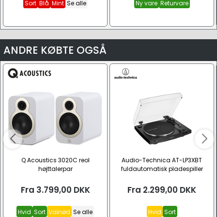
Sort
Blå
Mint
Se alle
Ny vare
Returvare
ANDRE KØBTE OGSÅ
Q Acoustics 3020C reol
Audio-Technica AT-LP3XBT
højttalerpar
fuldautomatisk pladespiller
Fra
3.799,00
DKK
Fra
2.299,00
DKK
Hvid
Sort
Valnød
Se alle
Hvid
Sort