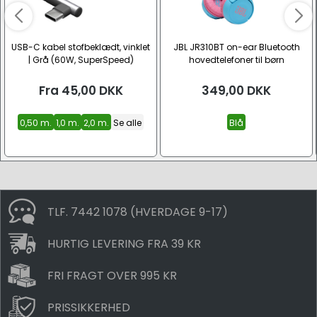
USB-C kabel stofbeklædt, vinklet
JBL JR310BT on-ear Bluetooth
| Grå (60W, SuperSpeed)
hovedtelefoner til børn
Fra
45,00
DKK
349,00
DKK
0,50 m.
1,0 m.
2,0 m.
Se alle
Blå
TLF. 7442 1078 (HVERDAGE 9-17)
HURTIG LEVERING FRA 39 KR
FRI FRAGT OVER 995 KR
PRISSIKKERHED