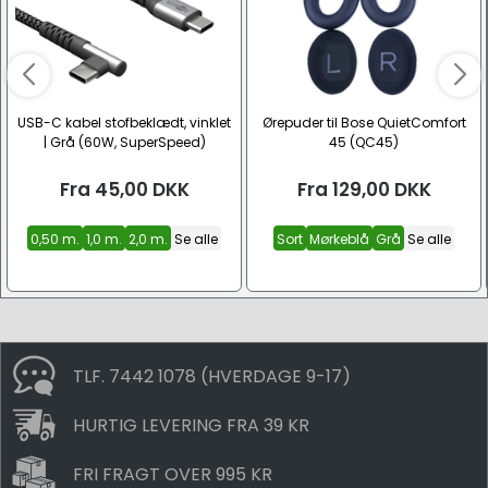
USB-C kabel stofbeklædt, vinklet
Ørepuder til Bose QuietComfort
| Grå (60W, SuperSpeed)
45 (QC45)
Fra
45,00
DKK
Fra
129,00
DKK
0,50 m.
1,0 m.
2,0 m.
Se alle
Sort
Mørkeblå
Grå
Se alle
TLF. 7442 1078 (HVERDAGE 9-17)
HURTIG LEVERING FRA 39 KR
FRI FRAGT OVER 995 KR