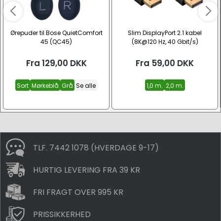
Ørepuder til Bose QuietComfort
Slim DisplayPort 2.1 kabel
45 (QC45)
(8K@120 Hz, 40 Gbit/s)
Fra
129,00
DKK
Fra
59,00
DKK
Sort
Mørkeblå
Grå
Se alle
1,0 m.
2,0 m.
TLF. 7442 1078 (HVERDAGE 9-17)
HURTIG LEVERING FRA 39 KR
FRI FRAGT OVER 995 KR
PRISSIKKERHED