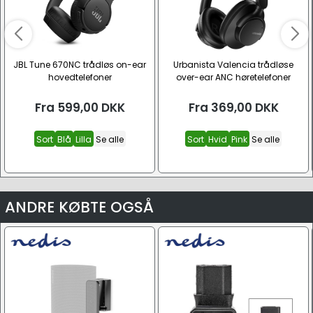
JBL Tune 670NC trådløs on-ear
Urbanista Valencia trådløse
hovedtelefoner
over-ear ANC høretelefoner
Fra
599,00
DKK
Fra
369,00
DKK
Sort
Blå
Lilla
Se alle
Sort
Hvid
Pink
Se alle
ANDRE KØBTE OGSÅ