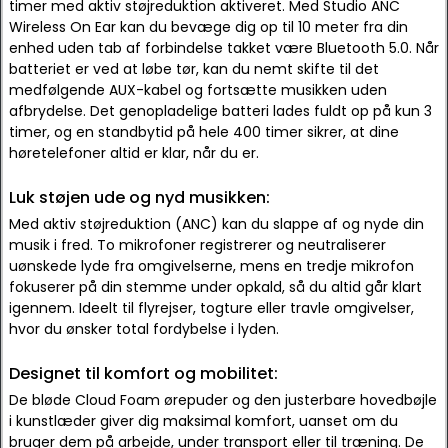
timer med aktiv støjreduktion aktiveret. Med Studio ANC
Wireless On Ear kan du bevæge dig op til 10 meter fra din
enhed uden tab af forbindelse takket være Bluetooth 5.0. Når
batteriet er ved at løbe tør, kan du nemt skifte til det
medfølgende AUX-kabel og fortsætte musikken uden
afbrydelse. Det genopladelige batteri lades fuldt op på kun 3
timer, og en standbytid på hele 400 timer sikrer, at dine
høretelefoner altid er klar, når du er.
Luk støjen ude og nyd musikken:
Med aktiv støjreduktion (ANC) kan du slappe af og nyde din
musik i fred. To mikrofoner registrerer og neutraliserer
uønskede lyde fra omgivelserne, mens en tredje mikrofon
fokuserer på din stemme under opkald, så du altid går klart
igennem. Ideelt til flyrejser, togture eller travle omgivelser,
hvor du ønsker total fordybelse i lyden.
Designet til komfort og mobilitet:
De bløde Cloud Foam ørepuder og den justerbare hovedbøjle
i kunstlæder giver dig maksimal komfort, uanset om du
bruger dem på arbejde, under transport eller til træning. De