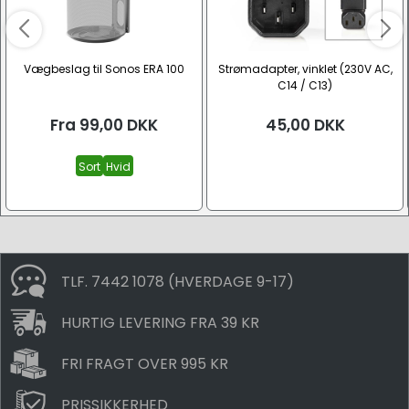
Vægbeslag til Sonos ERA 100
Strømadapter, vinklet (230V AC,
C14 / C13)
Fra
99,00
DKK
45,00
DKK
Sort
Hvid
TLF. 7442 1078 (HVERDAGE 9-17)
HURTIG LEVERING FRA 39 KR
FRI FRAGT OVER 995 KR
PRISSIKKERHED