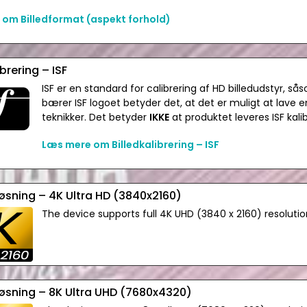
om Billedformat (aspekt forhold)
ibrering – ISF
ISF er en standard for calibrering af HD billedudstyr, så
bærer ISF logoet betyder det, at det er muligt at lave en 
teknikker. Det betyder
IKKE
at produktet leveres ISF kalib
Læs mere om Billedkalibrering – ISF
løsning – 4K Ultra HD (3840x2160)
The device supports full 4K UHD (3840 x 2160) resolutio
løsning – 8K Ultra UHD (7680x4320)