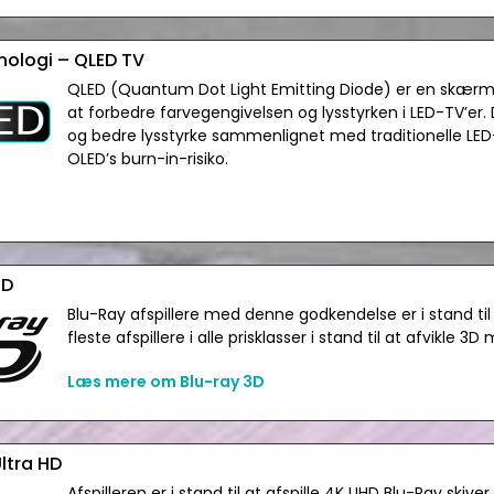
knologi – QLED TV
QLED (Quantum Dot Light Emitting Diode) er en skærmt
at forbedre farvegengivelsen og lysstyrken i LED-TV’er. 
og bedre lysstyrke sammenlignet med traditionelle L
OLED’s burn-in-risiko.
3D
Blu-Ray afspillere med denne godkendelse er i stand til a
fleste afspillere i alle prisklasser i stand til at afvikle 3D
Læs mere om Blu-ray 3D
ltra HD
Afspilleren er i stand til at afspille 4K UHD Blu-Ray skiver.