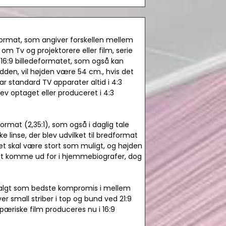
format, som angiver forskellen mellem
om Tv og projektorere eller film, serie
16:9 billedeformatet, som også kan
redden, vil højden være 54 cm., hvis det
 var standard TV apparater altid i 4:3
lev optaget eller produceret i 4:3
ormat (2,35:1), som også i daglig tale
 linse, der blev udvilket til bredformat
edet skal være stort som muligt, og højden
et komme ud for i hjemmebiografer, dog
r valgt som bedste kompromis i mellem
r small striber i top og bund ved 21:9
pæriske film produceres nu i 16:9