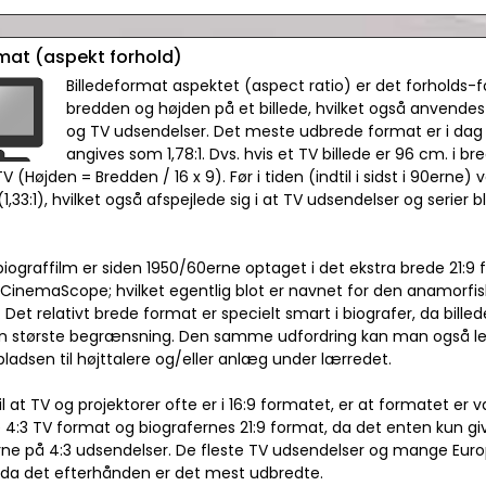
rmat (aspekt forhold)
Billedeformat aspektet (aspect ratio) er det forholds-
bredden og højden på et billede, hvilket også anvendes 
og TV udsendelser. Det meste udbrede format er i dag 
angives som 1,78:1. Dvs. hvis et TV billede er 96 cm. i b
TV (Højden = Bredden / 16 x 9). Før i tiden (indtil i sidst i 90erne)
1,33:1), hvilket også afspejlede sig i at TV udsendelser og serier b
biograffilm er siden 1950/60erne optaget i det ekstra brede 21:9 f
 CinemaScope; hvilket egentlig blot er navnet for den anamorfiske
 Det relativt brede format er specielt smart i biografer, da bill
en største begrænsning. Den samme udfordring kan man også l
pladsen til højttalere og/eller anlæg under lærredet.
l at TV og projektorer ofte er i 16:9 formatet, er at formatet e
4:3 TV format og biografernes 21:9 format, da det enten kun give
derne på 4:3 udsendelser. De fleste TV udsendelser og mange Euro
 da det efterhånden er det mest udbredte.