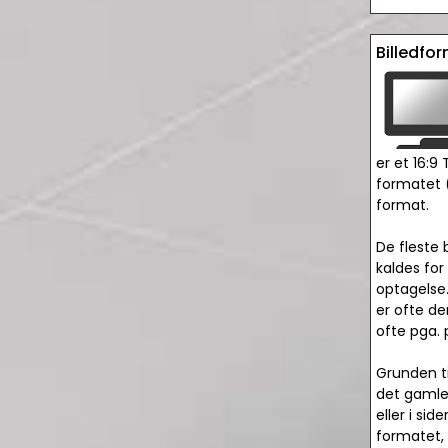
Billedfo
er et 16:9 
formatet (
format.
De fleste 
kaldes for
optagelse.
er ofte d
ofte pga. 
Grunden ti
det gamle 
eller i si
formatet,