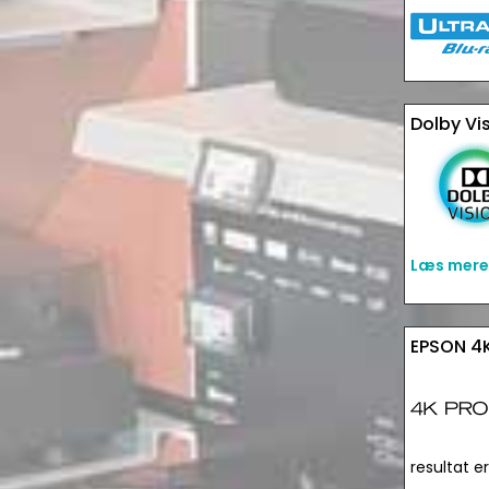
Dolby Vi
Læs mere
EPSON 4
resultat e