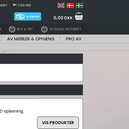
VERV
LOG IND
0,00 DKK
D
BUY & TRY
30 DAGES RETURRET
AV MØBLER & OPHÆNG
PRO AV
HD opløsning.
VIS PRODUKTER