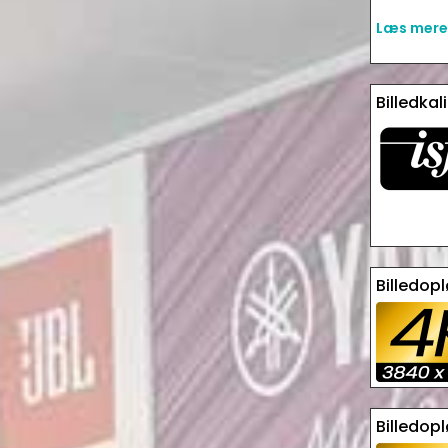
Læs mere 
Billedkal
Billedop
Billedop