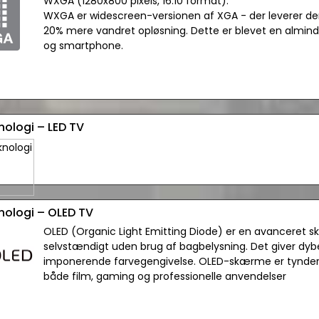
WXGA (1280x800 pixels, 16:10 format):
WXGA er widescreen-versionen af XGA - der leverer d
20% mere vandret opløsning. Dette er blevet en almin
og smartphone.
nologi – LED TV
knologi – OLED TV
OLED (Organic Light Emitting Diode) er en avanceret sk
selvstændigt uden brug af bagbelysning. Det giver dybe
imponerende farvegengivelse. OLED-skærme er tyndere, 
både film, gaming og professionelle anvendelser