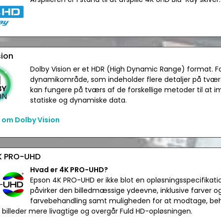
sion
Dolby Vision er et HDR (High Dynamic Range) format. F
dynamikområde, som indeholder flere detaljer på tværs 
kan fungere på tværs af de forskellige metoder til at 
statiske og dynamiske data.
 om Dolby Vision
K PRO-UHD
Hvad er 4K PRO-UHD?
Epson 4K PRO-UHD er ikke blot en opløsningsspecifikatio
påvirker den billedmæssige ydeevne, inklusive farver og 
farvebehandling samt muligheden for at modtage, beh
r billeder mere livagtige og overgår Fuld HD-opløsningen.