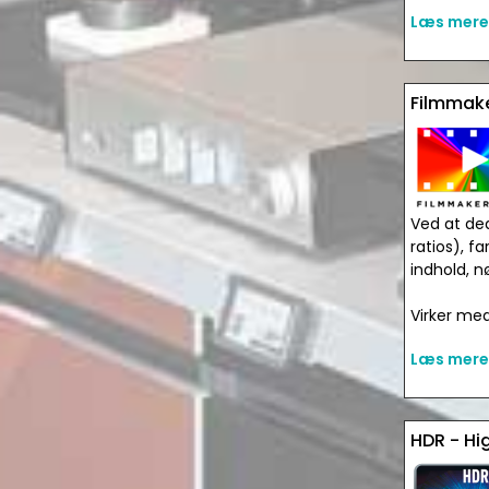
Læs mere
Filmmak
Ved at dea
ratios), f
indhold, n
Virker me
Læs mere
HDR - Hi