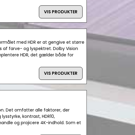
VIS PRODUKTER
ormålet med HDR er at gengive et større
af farve- og lyspektret. Dolby Vision
implentere HDR, det gælder både for
VIS PRODUKTER
n. Det omfatter alle faktorer, der
lysstyrke, kontrast, HDR10,
andle og projicere 4K-indhold. Som et