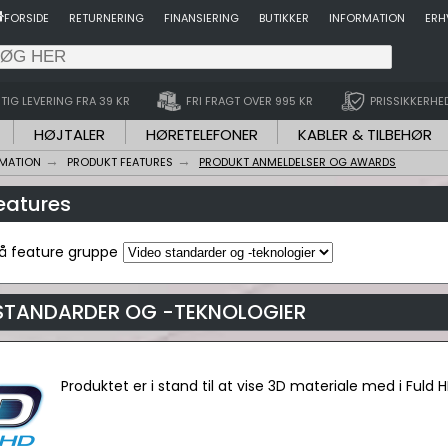
FORSIDE
RETURNERING
FINANSIERING
BUTIKKER
INFORMATION
ERH
TIG LEVERING FRA 39 KR
FRI FRAGT OVER 995 KR
PRISSIKKERHE
HØJTALER
HØRETELEFONER
KABLER & TILBEHØR
RMATION
PRODUKT FEATURES
PRODUKT ANMELDELSER OG AWARDS
features
på feature gruppe
STANDARDER OG -TEKNOLOGIER
Produktet er i stand til at vise 3D materiale med i Fuld 