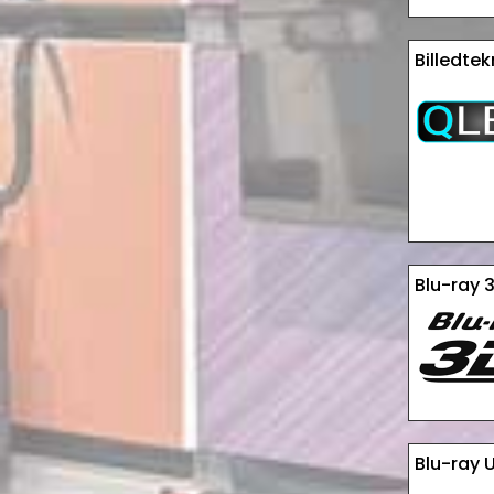
Billedte
Blu-ray 
Blu-ray U