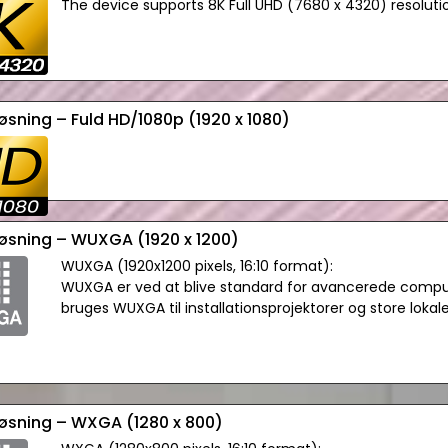
The device supports 8K Full UHD (7680 x 4320) resoluti
løsning – Fuld HD/1080p (1920 x 1080)
løsning – WUXGA (1920 x 1200)
WUXGA (1920x1200 pixels, 16:10 format):
WUXGA er ved at blive standard for avancerede comput
bruges WUXGA til installationsprojektorer og store lokaler
løsning – WXGA (1280 x 800)