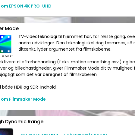
 om EPSON 4K PRO-UHD
er Mode
TV-videoteknologi til hjemmet har, for første gang, ove
andre udviklinger. Den teknologi skal dog tæmmes, så 
tiltænkt, lyder argumentet fra filmskaberne.
ktivere al efterbehandling (f.eks. motion smoothing osv.) og be
arver og billedhastigheder, giver Filmmaker Mode dit tv mulighed f
øjagtigt som det var beregnet af filmskaberen.
d både HDR og SDR-indhold.
 om Filmmaker Mode
gh Dynamic Range