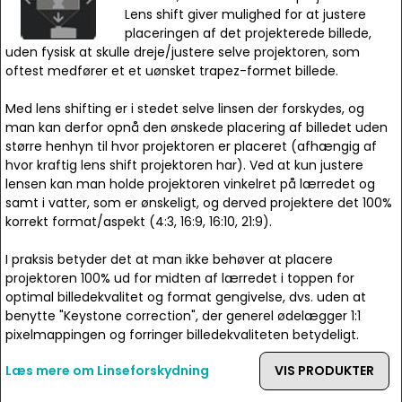
Lens shift giver mulighed for at justere
placeringen af det projekterede billede,
uden fysisk at skulle dreje/justere selve projektoren, som
oftest medfører et et uønsket trapez-formet billede.
Med lens shifting er i stedet selve linsen der forskydes, og
man kan derfor opnå den ønskede placering af billedet uden
større henhyn til hvor projektoren er placeret (afhængig af
hvor kraftig lens shift projektoren har). Ved at kun justere
lensen kan man holde projektoren vinkelret på lærredet og
samt i vatter, som er ønskeligt, og derved projektere det 100%
korrekt format/aspekt (4:3, 16:9, 16:10, 21:9).
I praksis betyder det at man ikke behøver at placere
projektoren 100% ud for midten af lærredet i toppen for
optimal billedekvalitet og format gengivelse, dvs. uden at
benytte "Keystone correction", der generel ødelægger 1:1
pixelmappingen og forringer billedekvaliteten betydeligt.
Læs mere om Linseforskydning
VIS PRODUKTER