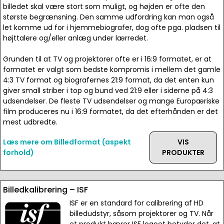
billedet skal være stort som muligt, og højden er ofte den
største begrænsning. Den samme udfordring kan man også
let komme ud for i hjemmebiografer, dog ofte pga. pladsen til
højttalere og/eller anlæg under lærredet.
Grunden til at TV og projektorer ofte er i 16:9 formatet, er at
formatet er valgt som bedste kompromis i mellem det gamle
4:3 TV format og biografernes 21:9 format, da det enten kun
giver small striber i top og bund ved 21:9 eller i siderne på 4:3
udsendelser. De fleste TV udsendelser og mange Europæriske
film produceres nu i 16:9 formatet, da det efterhånden er det
mest udbredte.
Læs mere om Billedformat (aspekt
VIS
forhold)
PRODUKTER
Billedkalibrering – ISF
ISF er en standard for calibrering af HD
billedudstyr, såsom projektorer og TV. Når