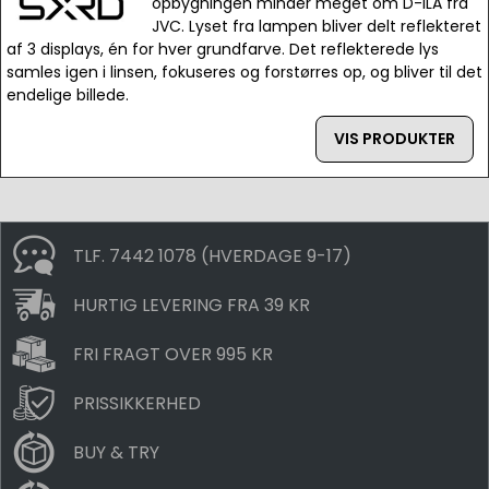
opbygningen minder meget om D-ILA fra
JVC. Lyset fra lampen bliver delt reflekteret
af 3 displays, én for hver grundfarve. Det reflekterede lys
samles igen i linsen, fokuseres og forstørres op, og bliver til det
endelige billede.
VIS PRODUKTER
TLF. 7442 1078 (HVERDAGE 9-17)
HURTIG LEVERING FRA 39 KR
FRI FRAGT OVER 995 KR
PRISSIKKERHED
BUY & TRY