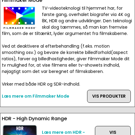
Filmmaker Mode
TV-videoteknologi til hjemmet har, for
første gang, overhalet biografer via 4K og
8K, HDR og andre udviklinger. Den teknologi
skal dog tæmmes, så man kan fremvise
film, som de er tiltænkt, lyder argumentet fra filmskaberne.
Ved at deaktivere al efterbehandling (f.eks. motion
smoothing osv.) og bevare de korrekte billedforhold(aspect
ratios), farver og billedhastigheder, giver Filmmaker Mode dit
tv mulighed for, at vise filmens eller tv-showets indhold,
nøjagtigt som det var beregnet af filmskaberen.
Virker med både HDR og SDR-indhold.
Læs mere om Filmmaker Mode
VIS PRODUKTER
HDR - High Dynamic Range
Læs mere om HDR -
VIS