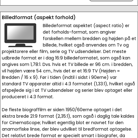
Billedformat (aspekt forhold)
Billedeformat aspektet (aspect ratio) er
det forholds-format, som angiver
forskellen mellem bredden og højden på et
billede, hvilket også anvendes om Tv og
projektorere eller film, serie og TV udsendelser. Det meste
udbrede format er i dag 16:9 billedeformatet, som også kan
angives som 1,78:1. Dvs. hvis et TV billede er 96 cm. i bredden,
vil højden være 54 cm., hvis det er et 16:9 TV (Højden =
Bredden / 16 x 9). Før i tiden (indtil i sidst i 90erne) var
standard TV apparater altid i 4:3 formatet (1,33:1), hvilket også
afspejlede sig i at TV udsendelser og serier blev optaget eller
produceret i 4:3 format.
De fleste biograffilm er siden 1950/60erne optaget i det
ekstra brede 21:9 format (2,35:1), som også i daglig tale kaldes
for CinemaScope; hvilket egentlig blot er navnet for den
anamorfiske linse, der blev udvilket til bredformat optagelse.
Det relativt brede format er specielt smart i biografer, da