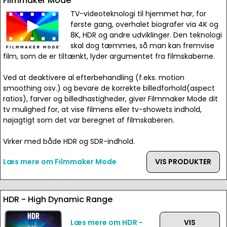
Filmmaker Mode
TV-videoteknologi til hjemmet har, for
første gang, overhalet biografer via 4K og
8K, HDR og andre udviklinger. Den teknologi
skal dog tæmmes, så man kan fremvise
film, som de er tiltænkt, lyder argumentet fra filmskaberne.
Ved at deaktivere al efterbehandling (f.eks. motion
smoothing osv.) og bevare de korrekte billedforhold(aspect
ratios), farver og billedhastigheder, giver Filmmaker Mode dit
tv mulighed for, at vise filmens eller tv-showets indhold,
nøjagtigt som det var beregnet af filmskaberen.
Virker med både HDR og SDR-indhold.
Læs mere om Filmmaker Mode
VIS PRODUKTER
HDR - High Dynamic Range
Læs mere om HDR -
VIS