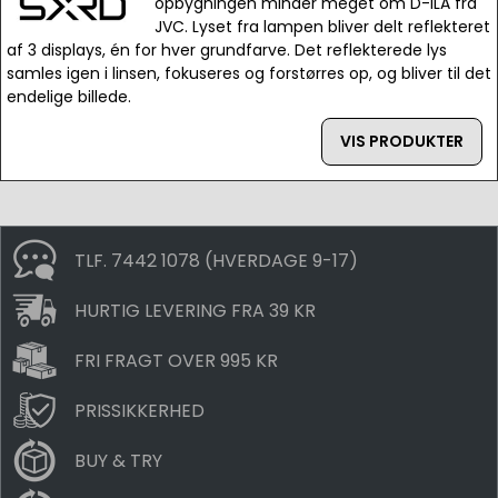
opbygningen minder meget om D-ILA fra
JVC. Lyset fra lampen bliver delt reflekteret
af 3 displays, én for hver grundfarve. Det reflekterede lys
samles igen i linsen, fokuseres og forstørres op, og bliver til det
endelige billede.
VIS PRODUKTER
TLF. 7442 1078 (HVERDAGE 9-17)
HURTIG LEVERING FRA 39 KR
FRI FRAGT OVER 995 KR
PRISSIKKERHED
BUY & TRY