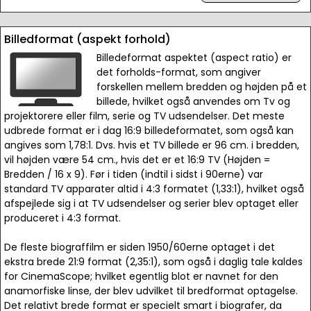
Billedformat (aspekt forhold)
Billedeformat aspektet (aspect ratio) er
det forholds-format, som angiver
forskellen mellem bredden og højden på et
billede, hvilket også anvendes om Tv og
projektorere eller film, serie og TV udsendelser. Det meste
udbrede format er i dag 16:9 billedeformatet, som også kan
angives som 1,78:1. Dvs. hvis et TV billede er 96 cm. i bredden,
vil højden være 54 cm., hvis det er et 16:9 TV (Højden =
Bredden / 16 x 9). Før i tiden (indtil i sidst i 90erne) var
standard TV apparater altid i 4:3 formatet (1,33:1), hvilket også
afspejlede sig i at TV udsendelser og serier blev optaget eller
produceret i 4:3 format.
De fleste biograffilm er siden 1950/60erne optaget i det
ekstra brede 21:9 format (2,35:1), som også i daglig tale kaldes
for CinemaScope; hvilket egentlig blot er navnet for den
anamorfiske linse, der blev udvilket til bredformat optagelse.
Det relativt brede format er specielt smart i biografer, da