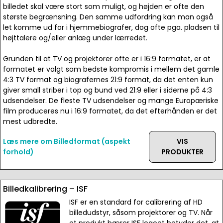
billedet skal være stort som muligt, og højden er ofte den
største begrænsning. Den samme udfordring kan man også
let komme ud for i hjemmebiografer, dog ofte pga. pladsen til
højttalere og/eller anlæg under lærredet.
Grunden til at TV og projektorer ofte er i 16:9 formatet, er at
formatet er valgt som bedste kompromis i mellem det gamle
4:3 TV format og biografernes 21:9 format, da det enten kun
giver small striber i top og bund ved 21:9 eller i siderne på 4:3
udsendelser. De fleste TV udsendelser og mange Europæriske
film produceres nu i 16:9 formatet, da det efterhånden er det
mest udbredte.
Læs mere om Billedformat (aspekt
VIS
forhold)
PRODUKTER
Billedkalibrering – ISF
ISF er en standard for calibrering af HD
billedudstyr, såsom projektorer og TV. Når