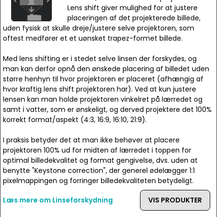
Lens shift giver mulighed for at justere
placeringen af det projekterede billede,
uden fysisk at skulle dreje/justere selve projektoren, som
oftest medfører et et uønsket trapez-formet billede.
Med lens shifting er i stedet selve linsen der forskydes, og
man kan derfor opnå den ønskede placering af billedet uden
større henhyn til hvor projektoren er placeret (afhængig af
hvor kraftig lens shift projektoren har). Ved at kun justere
lensen kan man holde projektoren vinkelret på lærredet og
samt i vatter, som er ønskeligt, og derved projektere det 100%
korrekt format/aspekt (4:3, 16:9, 16:10, 21:9).
I praksis betyder det at man ikke behøver at placere
projektoren 100% ud for midten af lærredet i toppen for
optimal billedekvalitet og format gengivelse, dvs. uden at
benytte "Keystone correction", der generel ødelægger 1:1
pixelmappingen og forringer billedekvaliteten betydeligt.
Læs mere om Linseforskydning
VIS PRODUKTER