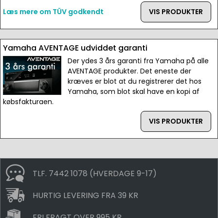
Læs mere om TÜV godkendt
VIS PRODUKTER
Yamaha AVENTAGE udviddet garanti
Der ydes 3 års garanti fra Yamaha på alle
AVENTAGE produkter. Det eneste der
kræves er blot at du registrerer det hos
Yamaha, som blot skal have en kopi af
købsfakturaen.
VIS PRODUKTER
TLF. 7442 1078 (HVERDAGE 9-17)
HURTIG LEVERING FRA 39 KR
FRI FRAGT OVER 995 KR