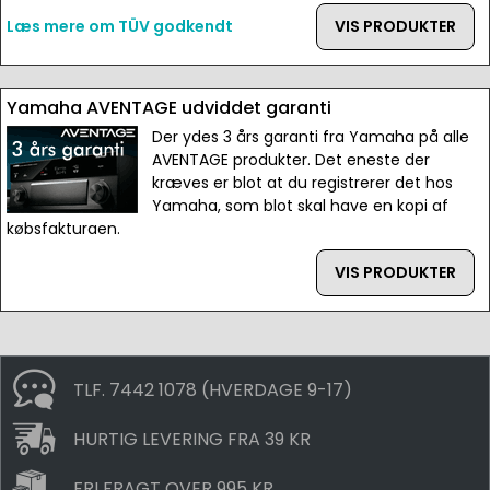
Læs mere om TÜV godkendt
VIS PRODUKTER
Yamaha AVENTAGE udviddet garanti
Der ydes 3 års garanti fra Yamaha på alle
AVENTAGE produkter. Det eneste der
kræves er blot at du registrerer det hos
Yamaha, som blot skal have en kopi af
købsfakturaen.
VIS PRODUKTER
TLF. 7442 1078 (HVERDAGE 9-17)
HURTIG LEVERING FRA 39 KR
FRI FRAGT OVER 995 KR