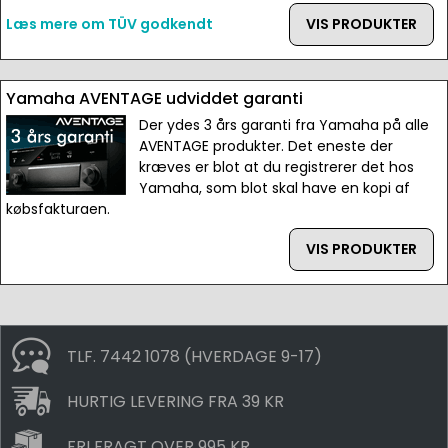
Læs mere om TÜV godkendt
VIS PRODUKTER
Yamaha AVENTAGE udviddet garanti
Der ydes 3 års garanti fra Yamaha på alle
AVENTAGE produkter. Det eneste der
kræves er blot at du registrerer det hos
Yamaha, som blot skal have en kopi af
købsfakturaen.
VIS PRODUKTER
TLF. 7442 1078 (HVERDAGE 9-17)
HURTIG LEVERING FRA 39 KR
FRI FRAGT OVER 995 KR