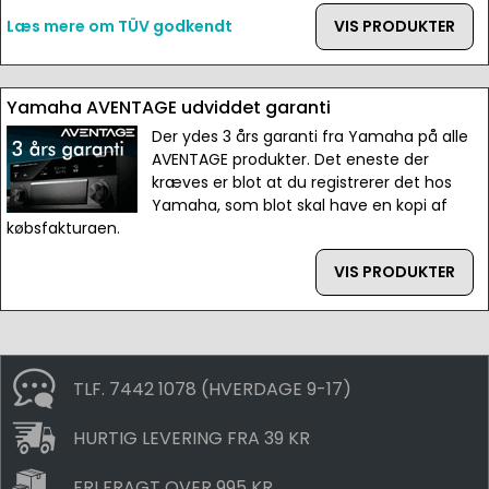
Læs mere om TÜV godkendt
VIS PRODUKTER
Yamaha AVENTAGE udviddet garanti
Der ydes 3 års garanti fra Yamaha på alle
AVENTAGE produkter. Det eneste der
kræves er blot at du registrerer det hos
Yamaha, som blot skal have en kopi af
købsfakturaen.
VIS PRODUKTER
TLF. 7442 1078 (HVERDAGE 9-17)
HURTIG LEVERING FRA 39 KR
FRI FRAGT OVER 995 KR