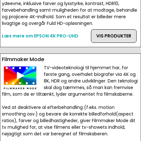
ydeevne, inklusive farver og lysstyrke, kontrast, HDR10,
farvebehandling samt muligheden for at modtage, behandle
og projicere 4K-indhold. Som et resultat er billeder mere
livagtige og overgår Fuld HD-opløsningen.
Læs mere om EPSON 4K PRO-UHD
VIS PRODUKTER
Filmmaker Mode
TV-videoteknologi til hjemmet har, for
første gang, overhalet biografer via 4K og
8K, HDR og andre udviklinger. Den teknologi
skal dog tæmmes, så man kan fremvise
film, som de er tiltænkt, lyder argumentet fra filmskaberne.
Ved at deaktivere al efterbehandling (f.eks. motion
smoothing osv.) og bevare de korrekte billedforhold(aspect
ratios), farver og billedhastigheder, giver Filmmaker Mode dit
tv mulighed for, at vise filmens eller tv-showets indhold,
nøjagtigt som det var beregnet af filmskaberen.