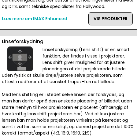
certificeringsudvalg, der består af et hold ingerniører fra IMAX
og DTS, samt tekniske specialister fra Hollywood.
Læs mere om IMAX Enhanced
VIS PRODUKTER
Linseforskydning
Linseforskydning (Lens shift) er en smart
funktion, der findes i visse i projektorer.
Lens shift giver mulighed for at justere
placeringen af det projekterede billede,
uden fysisk at skulle dreje/justere selve projektoren, som
oftest medfører et et uønsket trapez-formet billede.
Med lens shifting er i stedet selve linsen der forskydes, og
man kan derfor opnå den ønskede placering af billedet uden
større henhyn til hvor projektoren er placeret (afhængig af
hvor kraftig lens shift projektoren har). Ved at kun justere
lensen kan man holde projektoren vinkelret på lærredet og
samt i vatter, som er ønskeligt, og derved projektere det 100%
korrekt format/aspekt (4:3, 16:9, 16:10, 21:9).