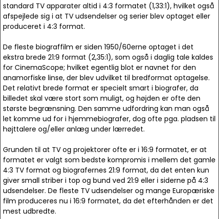
standard TV apparater altid i 4:3 formatet (1,33:1), hvilket også
afspejlede sig i at TV udsendelser og serier blev optaget eller
produceret i 4:3 format.
De fleste biograffilm er siden 1950/60erne optaget i det
ekstra brede 21:9 format (2,35:1), som også i daglig tale kaldes
for CinemaScope; hvilket egentlig blot er navnet for den
anamorfiske linse, der blev udvilket til bredformat optagelse.
Det relativt brede format er specielt smart i biografer, da
billedet skal være stort som muligt, og højden er ofte den
største begrænsning. Den samme udfordring kan man også
let komme ud for i hjemmebiografer, dog ofte pga. pladsen til
højttalere og/eller anlæg under lærredet.
Grunden til at TV og projektorer ofte er i 16:9 formatet, er at
formatet er valgt som bedste kompromis i mellem det gamle
4:3 TV format og biografernes 21:9 format, da det enten kun
giver small striber i top og bund ved 21:9 eller i siderne på 4:3
udsendelser. De fleste TV udsendelser og mange Europæriske
film produceres nu i 16:9 formatet, da det efterhånden er det
mest udbredte.