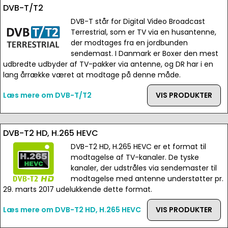
DVB-T/T2
DVB-T står for Digital Video Broadcast
Terrestrial, som er TV via en husantenne,
der modtages fra en jordbunden
sendemast. I Danmark er Boxer den mest
udbredte udbyder af TV-pakker via antenne, og DR har i en
lang årrække været at modtage på denne måde.
Læs mere om DVB-T/T2
VIS PRODUKTER
DVB-T2 HD, H.265 HEVC
DVB-T2 HD, H.265 HEVC er et format til
modtagelse af TV-kanaler. De tyske
kanaler, der udstråles via sendemaster til
modtagelse med antenne understøtter pr.
29. marts 2017 udelukkende dette format.
Læs mere om DVB-T2 HD, H.265 HEVC
VIS PRODUKTER