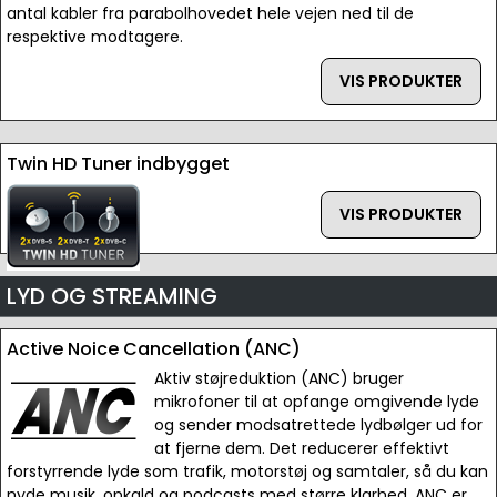
antal kabler fra parabolhovedet hele vejen ned til de
respektive modtagere.
VIS PRODUKTER
Twin HD Tuner indbygget
VIS PRODUKTER
LYD OG STREAMING
Active Noice Cancellation (ANC)
Aktiv støjreduktion (ANC) bruger
mikrofoner til at opfange omgivende lyde
og sender modsatrettede lydbølger ud for
at fjerne dem. Det reducerer effektivt
forstyrrende lyde som trafik, motorstøj og samtaler, så du kan
nyde musik, opkald og podcasts med større klarhed. ANC er