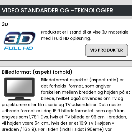
VIDEO STANDARDER OG -TEKNOLOGIER
3D
Produktet er i stand til at vise 3D materiale
med i Fuld HD opløsning.
VIS PRODUKTER
Billedformat (aspekt forhold)
Billedeformat aspektet (aspect ratio) er
det forholds-format, som angiver
forskellen mellem bredden og højden på et
billede, hvilket også anvendes om Tv og
projektorere eller film, serie og TV udsendelser. Det meste
udbrede format er i dag 16:9 billedeformatet, som også kan
angives som 1,78:1. Dvs. hvis et TV billede er 96 cm. i bredden,
vil højden være 54 cm., hvis det er et 16:9 TV (Højden =
Bredden / 16 x 9). Før i tiden (indtil i sidst i 90erne) var