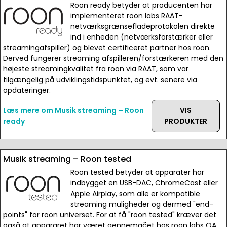
Roon ready betyder at producenten har
implementeret roon labs RAAT-
netværksgrænsefladeprotokolen direkte
ind i enheden (netværksforstærker eller
streamingafspiller) og blevet certificeret partner hos roon.
Derved fungerer streaming afspilleren/forstærkeren med den
højeste streamingkvalitet fra roon via RAAT, som var
tilgængelig på udviklingstidspunktet, og evt. senere via
opdateringer.
Læs mere om Musik streaming – Roon
VIS
ready
PRODUKTER
Musik streaming – Roon tested
Roon tested betyder at apparater har
indbygget en USB-DAC, ChromeCast eller
Apple Airplay, som alle er kompatible
streaming muligheder og dermed "end-
points" for roon universet. For at få "roon tested" kræver det
også at appararet har været gennemgået hos roon labs QA