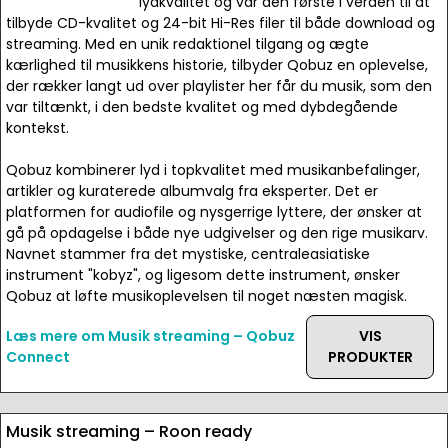
lydkvalitet og var den første i verden til at
tilbyde CD-kvalitet og 24-bit Hi-Res filer til både download og
streaming. Med en unik redaktionel tilgang og ægte
kærlighed til musikkens historie, tilbyder Qobuz en oplevelse,
der rækker langt ud over playlister her får du musik, som den
var tiltænkt, i den bedste kvalitet og med dybdegående
kontekst.
Qobuz kombinerer lyd i topkvalitet med musikanbefalinger,
artikler og kuraterede albumvalg fra eksperter. Det er
platformen for audiofile og nysgerrige lyttere, der ønsker at
gå på opdagelse i både nye udgivelser og den rige musikarv.
Navnet stammer fra det mystiske, centraleasiatiske
instrument "kobyz", og ligesom dette instrument, ønsker
Qobuz at løfte musikoplevelsen til noget næsten magisk.
Læs mere om Musik streaming – Qobuz
VIS
Connect
PRODUKTER
Musik streaming – Roon ready