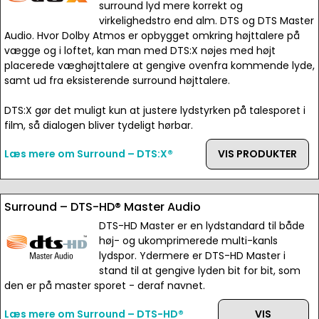
surround lyd mere korrekt og
virkelighedstro end alm. DTS og DTS Master
Audio. Hvor Dolby Atmos er opbygget omkring højttalere på
vægge og i loftet, kan man med DTS:X nøjes med højt
placerede væghøjttalere at gengive ovenfra kommende lyde,
samt ud fra eksisterende surround højttalere.
DTS:X gør det muligt kun at justere lydstyrken på talesporet i
film, så dialogen bliver tydeligt hørbar.
Læs mere om Surround – DTS:X®
VIS PRODUKTER
Surround – DTS-HD® Master Audio
DTS-HD Master er en lydstandard til både
høj- og ukomprimerede multi-kanls
lydspor. Ydermere er DTS-HD Master i
stand til at gengive lyden bit for bit, som
den er på master sporet - deraf navnet.
Læs mere om Surround – DTS-HD®
VIS