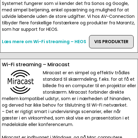
Systemet fungerer som vi kender det fra Sonos og Google,
med simpel betjening, enkel opsætning og mulighed for at
udvide løbende uden de store udgifter. Vi hos AV-Connection
tilbyder flere forskellige forstærkere og produkter fra Marantz,
som har support for HEOS.
Læs mere om Wi-Fi streaming – HEOS
VIS PRODUKTER
Wi-Fi streaming – Miracast
Miracast er en simpel og effektiv trådløs
standard til skærmdeling, f.eks. for at få et
billede fra en computer til en projektor eller
storskærm. Miracast forbinder direkte
mellem kompatibel udstyr, som er i nærheden af hinanden,
og derved har ikke behov for tilslutning til Wi-Fi netværket.
– Det er rigtigt smart i undervisnings scenarier, eller når
gæster i en virksomhed, som skal vise en præsentation i et
mødelokale eller konferencerum.
Miracast er indbygget i Windows, og på Mac computere