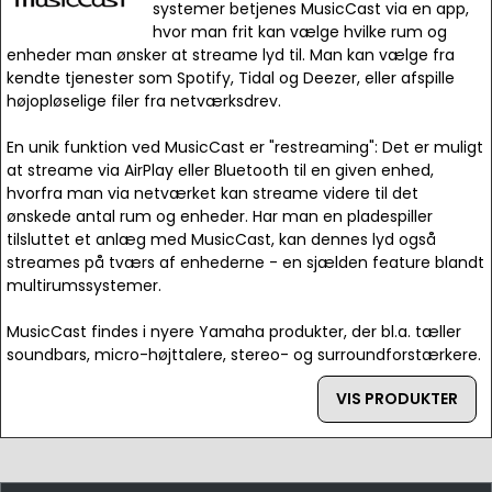
systemer betjenes MusicCast via en app,
hvor man frit kan vælge hvilke rum og
enheder man ønsker at streame lyd til. Man kan vælge fra
kendte tjenester som Spotify, Tidal og Deezer, eller afspille
højopløselige filer fra netværksdrev.
En unik funktion ved MusicCast er "restreaming": Det er muligt
at streame via AirPlay eller Bluetooth til en given enhed,
hvorfra man via netværket kan streame videre til det
ønskede antal rum og enheder. Har man en pladespiller
tilsluttet et anlæg med MusicCast, kan dennes lyd også
streames på tværs af enhederne - en sjælden feature blandt
multirumssystemer.
MusicCast findes i nyere Yamaha produkter, der bl.a. tæller
soundbars, micro-højttalere, stereo- og surroundforstærkere.
VIS PRODUKTER