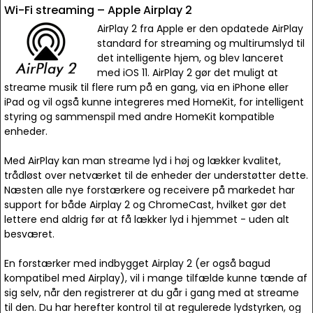
Wi-Fi streaming – Apple Airplay 2
AirPlay 2 fra Apple er den opdatede AirPlay
standard for streaming og multirumslyd til
det intelligente hjem, og blev lanceret
med iOS 11. AirPlay 2 gør det muligt at
streame musik til flere rum på en gang, via en iPhone eller
iPad og vil også kunne integreres med HomeKit, for intelligent
styring og sammenspil med andre HomeKit kompatible
enheder.
Med AirPlay kan man streame lyd i høj og lækker kvalitet,
trådløst over netværket til de enheder der understøtter dette.
Næsten alle nye forstærkere og receivere på markedet har
support for både Airplay 2 og ChromeCast, hvilket gør det
lettere end aldrig før at få lækker lyd i hjemmet - uden alt
besværet.
En forstærker med indbygget Airplay 2 (er også bagud
kompatibel med Airplay), vil i mange tilfælde kunne tænde af
sig selv, når den registrerer at du går i gang med at streame
til den. Du har herefter kontrol til at regulerede lydstyrken, og