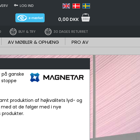
VERV
LOG IND
0,00 DKK
D
BUY & TRY
30 DAGES RETURRET
AV MØBLER & OPHÆNG
PRO AV
r på ganske
t stoppe
mt produktion af højkvalitets lyd- og
g med at de følger med i nye
 produkter.