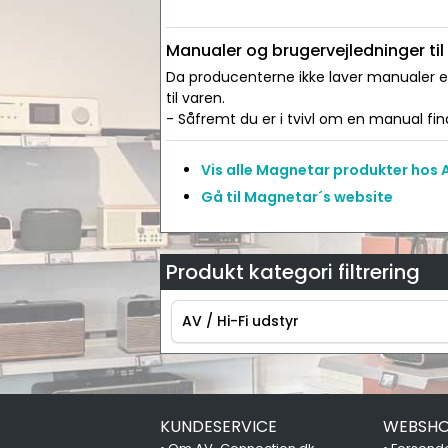
Manualer og brugervejledninger ti
Da producenterne ikke laver manualer ell
til varen.
- Såfremt du er i tvivl om en manual find
Vis alle Magnetar produkter hos
Gå til Magnetar´s website
Produkt kategori filtrering
AV / Hi-Fi udstyr
AV / Hi-Fi udstyr
KUNDESERVICE
WEBSHO