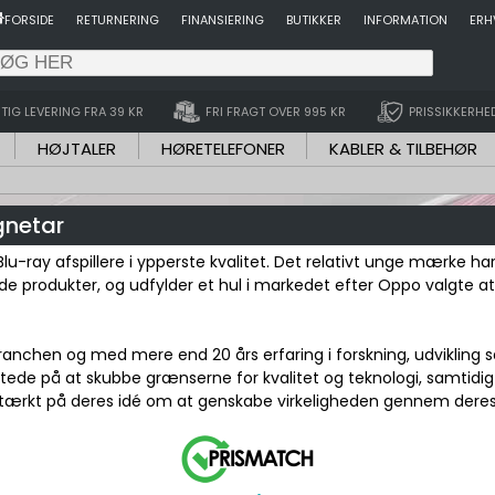
FORSIDE
RETURNERING
FINANSIERING
BUTIKKER
INFORMATION
ERH
TIG LEVERING FRA 39 KR
FRI FRAGT OVER 995 KR
PRISSIKKERHE
HØJTALER
HØRETELEFONER
KABLER & TILBEHØR
gnetar
u-ray afspillere i ypperste kvalitet. Det relativt unge mærke ha
nde produkter, og udfylder et hul i markedet efter Oppo valgte a
nchen og med mere end 20 års erfaring i forskning, udvikling sa
ttede på at skubbe grænserne for kvalitet og teknologi, samtidi
 stærkt på deres idé om at genskabe virkeligheden gennem deres