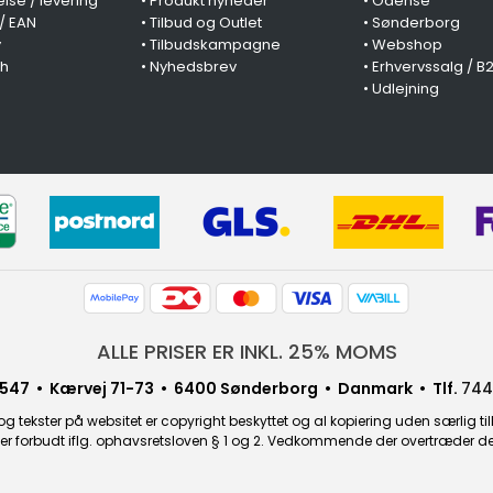
lse / levering
•
Produkt nyheder
•
Odense
 / EAN
•
Tilbud og Outlet
•
Sønderborg
y
•
Tilbudskampagne
•
Webshop
ch
•
Nyhedsbrev
•
Erhvervssalg / B
•
Udlejning
ALLE PRISER ER INKL. 25% MOMS
547 • Kærvej 71-73 • 6400 Sønderborg • Danmark • Tlf.
744
g tekster på websitet er copyright beskyttet og al kopiering uden særlig til
r forbudt iflg. ophavsretsloven § 1 og 2. Vedkommende der overtræder dette