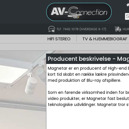
TLF. 7442 1078 (HVERDAGE 9-17)
HUR
HIFI STEREO
TV & HJEMMEBIOGRAF
Producent beskrivelse - Ma
Magnetar er en producent af High-end Bl
kort tid skabt en række lækre prisvinde
med produktion af Blu-ray afspillere.
Som en førende virksomhed inden for bra
video produkter, er Magnetar fast beslu
teknologiske udviklinger. Magnetar tror