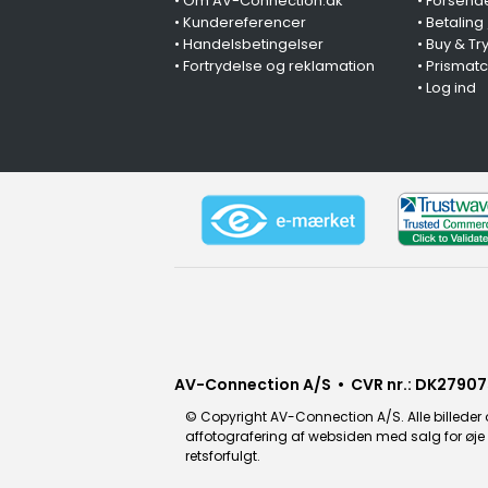
•
Om AV-Connection.dk
•
Forsende
•
Kundereferencer
•
Betaling
•
Handelsbetingelser
•
Buy & Tr
•
Fortrydelse og reklamation
•
Prismat
•
Log ind
AV-Connection A/S • CVR nr.: DK27907
© Copyright AV-Connection A/S. Alle billeder o
affotografering af websiden med salg for øje e
retsforfulgt.