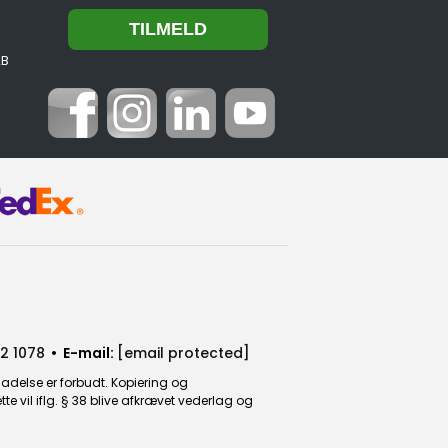
2B
2 1078
• E-mail:
[email protected]
ladelse er forbudt. Kopiering og
 vil iflg. § 38 blive afkrævet vederlag og