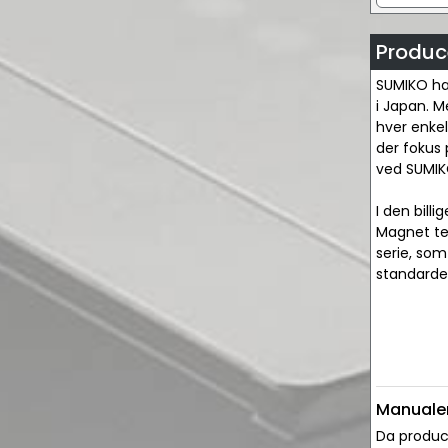
Produc
SUMIKO har
i Japan. M
hver enkel
der fokus 
ved SUMIKO
I den bill
Magnet te
serie, som
standarder
Manualer
Da produce