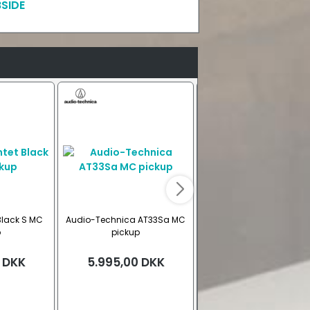
SIDE
Black S MC
Audio-Technica AT33Sa MC
Audio-Technica AT-OC9
p
pickup
MC pickup
DKK
5.995,00
DKK
5.989,00
DKK