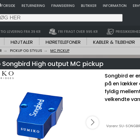
FORSIDE
RETURNERING
FINANSIERING
BUTIKKER
INFORMATION
ERH
TIG LEVERING FRA 39 KR
FRI FRAGT OVER 995 KR
PRISSIKKERHE
HØJTALER
HØRETELEFONER
KABLER & TILBEHØR
R
PICKUP OG STYLUS
MC PICKUP
 Songbird High output MC pickup
Songbird er e
på en lækker 
fyldig mellem
velkendte va
Varenr:
SU-SONGBI