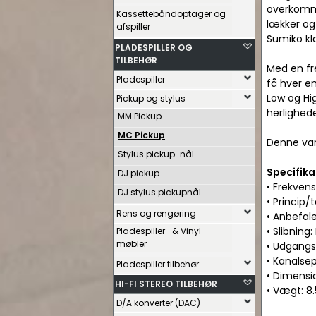
overkommel
Kassettebåndoptager og
lækker og
afspiller
Sumiko kl
PLADESPILLER OG
TILBEHØR
Med en fr
Pladespiller
få hver e
Low og Hi
Pickup og stylus
herlighede
MM Pickup
MC Pickup
Denne var
Stylus pickup-nål
Specifika
DJ pickup
• Frekven
DJ stylus pickupnål
• Princip/
Rens og rengøring
• Anbefale
• Slibning: 
Pladespiller- & Vinyl
møbler
• Udgang
• Kanalsep
Pladespiller tilbehør
• Dimensi
HI-FI STEREO TILBEHØR
• Vægt: 8
D/A konverter (DAC)