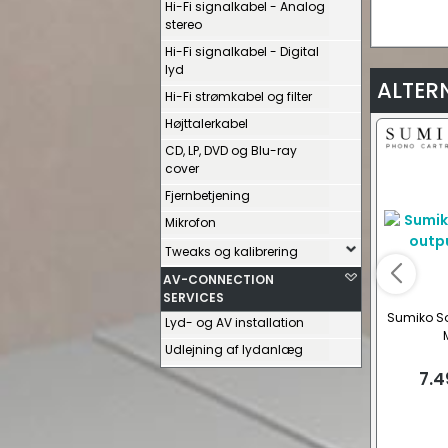
Hi-Fi signalkabel - Analog
stereo
Hi-Fi signalkabel - Digital
lyd
ALTER
Hi-Fi strømkabel og filter
Højttalerkabel
CD, LP, DVD og Blu-ray
cover
Fjernbetjening
Mikrofon
Tweaks og kalibrering
AV-CONNECTION
SERVICES
Sumiko So
Lyd- og AV installation
Udlejning af lydanlæg
7.4