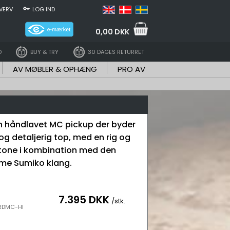
VERV
LOG IND
0,00 DKK
D
BUY & TRY
30 DAGES RETURRET
AV MØBLER & OPHÆNG
PRO AV
n håndlavet MC pickup der byder
og detaljerig top, med en rig og
tone i kombination med den
rme Sumiko klang.
7.395 DKK
/stk.
RDMC-HI