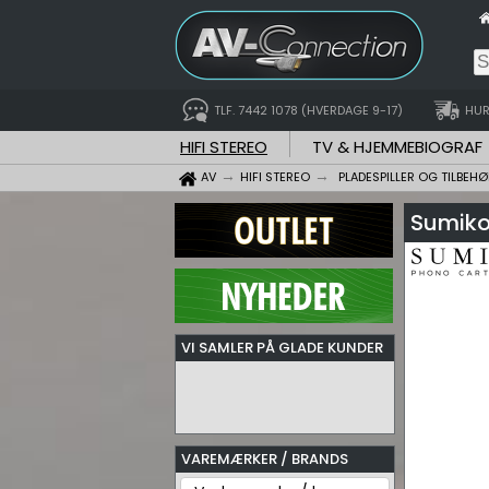
TLF. 7442 1078 (HVERDAGE 9-17)
HUR
HIFI STEREO
TV & HJEMMEBIOGRAF
AV
HIFI STEREO
PLADESPILLER OG TILBEHØ
Sumiko
VI SAMLER PÅ GLADE KUNDER
VAREMÆRKER / BRANDS