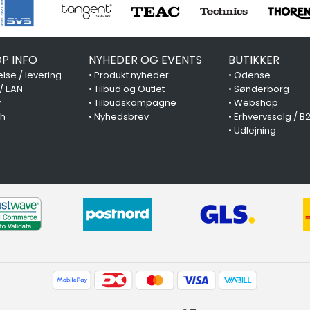
P INFO
NYHEDER OG EVENTS
BUTIKKER
lse / levering
•
Produkt nyheder
•
Odense
 / EAN
•
Tilbud og Outlet
•
Sønderborg
y
•
Tilbudskampagne
•
Webshop
ch
•
Nyhedsbrev
•
Erhvervssalg / B
•
Udlejning