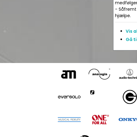
medfølger 
- Såfremt 
hjælpe.
Vis 
Gå t