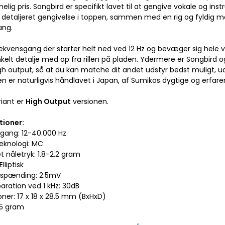
ig pris. Songbird er specifikt lavet til at gengive vokale og ins
 detaljeret gengivelse i toppen, sammen med en rig og fyldig
ang.
ekvensgang der starter helt ned ved 12 Hz og bevæger sig hele ve
nkelt detalje med op fra rillen på pladen. Ydermere er Songbird 
gh output, så at du kan matche dit andet udstyr bedst muligt, 
n er naturligvis håndlavet i Japan, af Sumikos dygtige og erfare
iant er
High Output
versionen.
tioner:
sgang: 12-40.000 Hz
teknologi: MC
t nåletryk: 1.8-2.2 gram
Elliptisk
sspænding: 2.5mV
aration ved 1 kHz: 30dB
oner: 17 x 18 x 28.5 mm (BxHxD)
.5 gram