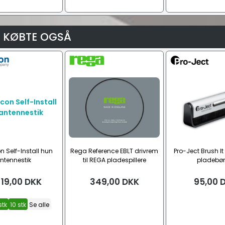
 KØBTE OGSÅ
 Self-Install hun
Rega Reference EBLT drivrem
Pro-Ject Brush It
ntennestik
til REGA pladespillere
pladebør
19,00
DKK
349,00
DKK
95,00
stk
10 stk
Se alle