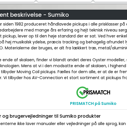
ent beskrivelse - Sumiko
 siden 1982 produceret håndlavede pickups i alle prisklasser på 
edarbejdere med mange års erfaring og højt teknisk niveau sørg
t pickup, lever op til den høje standard der er sat. Ved hver enkel
på høj musikalsk ydelse, præcis tracking og behagelig afrundet 
. Materialerne der bruges, er alt fra lækkert træ, metal/aluminiu
ige ende af skalaen, finder vi blandt andet deres Oyster modell
knologien. Mens at vi i den modsatte ende af skalaen, i highen
 tilbyder Moving Coil pickups. Fælles for dem alle, er at de er f
. Vi tilbyder hos AV-Connection et stort sortiment at pickups f
PRISMATCH på Sumiko
 og brugervejledninger til Sumiko produkter
nterne ikke laver manualer eller vejledninger på alle sprog, kan