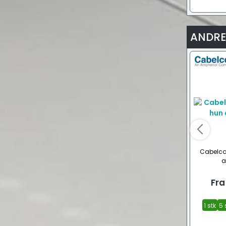
ANDRE
Cabelcon
a
Fra
1 stk
5 