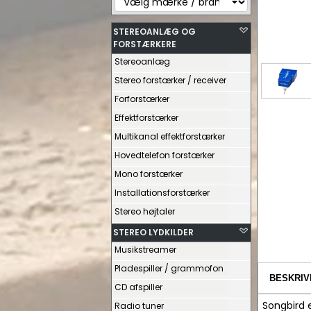
STEREOANLÆG OG
FORSTÆRKERE
Stereoanlæg
Stereo forstærker / receiver
Forforstærker
Effektforstærker
Multikanal effektforstærker
Hovedtelefon forstærker
Mono forstærker
Installationsforstærker
Stereo højtaler
STEREO LYDKILDER
Musikstreamer
Pladespiller / grammofon
BESKRIV
CD afspiller
Songbird 
Radio tuner