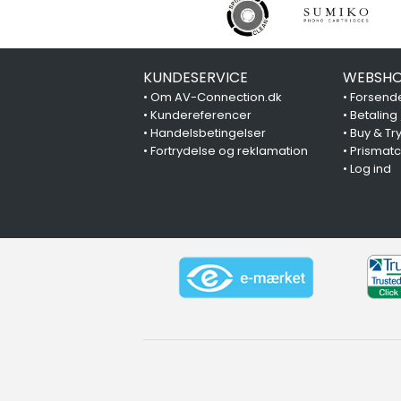
KUNDESERVICE
WEBSHO
•
Om AV-Connection.dk
•
Forsende
•
Kundereferencer
•
Betaling
•
Handelsbetingelser
•
Buy & Tr
•
Fortrydelse og reklamation
•
Prismat
•
Log ind