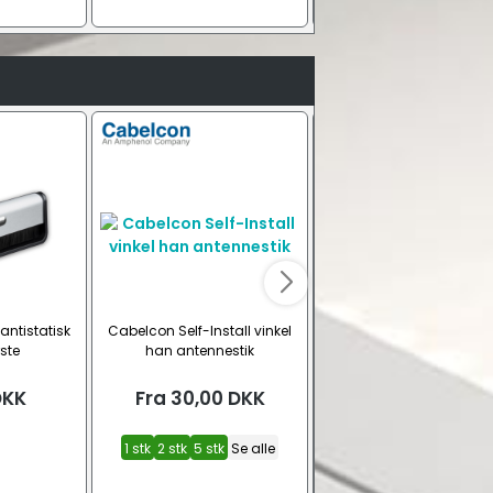
 antistatisk
Cabelcon Self-Install vinkel
Cabelcon Self-Install 
ste
han antennestik
antennestik
DKK
Fra
30,00
DKK
Fra
25,00
DKK
1 stk
2 stk
5 stk
Se alle
1 stk
5 stk
10 stk
Se all