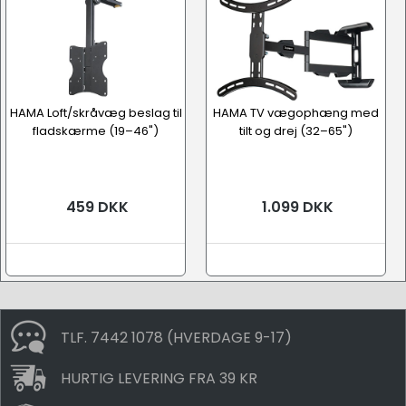
HAMA Loft/skråvæg beslag til
HAMA TV vægophæng med
TV / monitor beslag og ophæng
fladskærme (19–46")
tilt og drej (32–65")
459 DKK
1.099 DKK
TLF. 7442 1078 (HVERDAGE 9-17)
HURTIG LEVERING FRA 39 KR