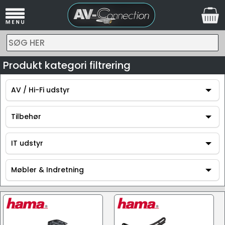
SØG HER
Produkt kategori filtrering
AV / Hi-Fi udstyr
AV / Hi-Fi udstyr
Tilbehør
Tilbehør
IT udstyr
IT udstyr
Møbler & Indretning
Møbler & Indretning