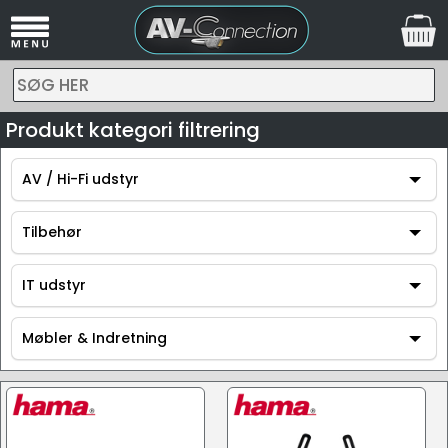
SØG HER
Produkt kategori filtrering
AV / Hi-Fi udstyr
AV / Hi-Fi udstyr
Tilbehør
Tilbehør
IT udstyr
IT udstyr
Møbler & Indretning
Møbler & Indretning