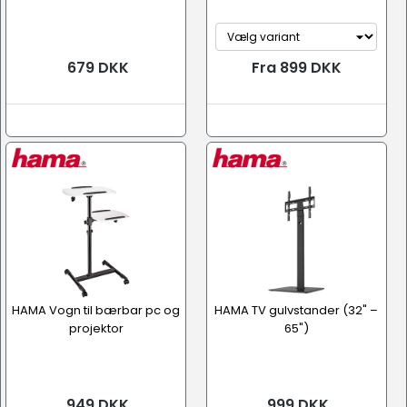
679 DKK
Fra 899 DKK
HAMA Vogn til bærbar pc og
HAMA TV gulvstander (32" –
projektor
65")
949 DKK
999 DKK