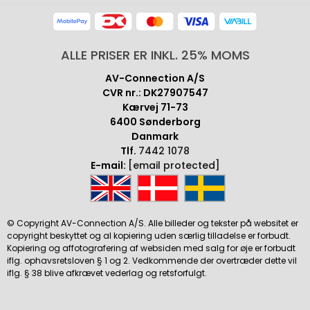
ALLE PRISER ER INKL. 25% MOMS
AV-Connection A/S
CVR nr.: DK27907547
Kærvej 71-73
6400 Sønderborg
Danmark
Tlf.
7442 1078
E-mail:
[email protected]
© Copyright AV-Connection A/S. Alle billeder og tekster på websitet er
copyright beskyttet og al kopiering uden særlig tilladelse er forbudt.
Kopiering og affotografering af websiden med salg for øje er forbudt
iflg. ophavsretsloven § 1 og 2. Vedkommende der overtræder dette vil
iflg. § 38 blive afkrævet vederlag og retsforfulgt.