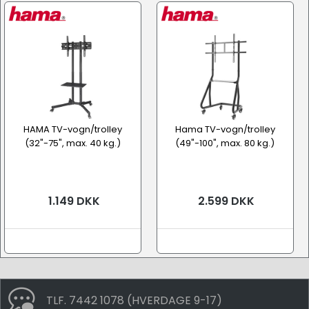
HAMA TV-vogn/trolley
Hama TV-vogn/trolley
(32"-75", max. 40 kg.)
(49"-100", max. 80 kg.)
1.149 DKK
2.599 DKK
TLF. 7442 1078 (HVERDAGE 9-17)