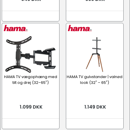
HAMA TV vægophæng med
HAMA TV gulvstander | valnød
tilt og drej (32–65")
look (32" – 65")
1.099 DKK
1.149 DKK