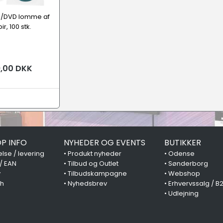
/DVD lomme af
ir, 100 stk.
usik cover (LP, CD)
,00 DKK
P INFO
NYHEDER OG EVENTS
BUTIKKER
lse / levering
•
Produkt nyheder
•
Odense
 / EAN
•
Tilbud og Outlet
•
Sønderborg
y
•
Tilbudskampagne
•
Webshop
ch
•
Nyhedsbrev
•
Erhvervssalg / B
•
Udlejning