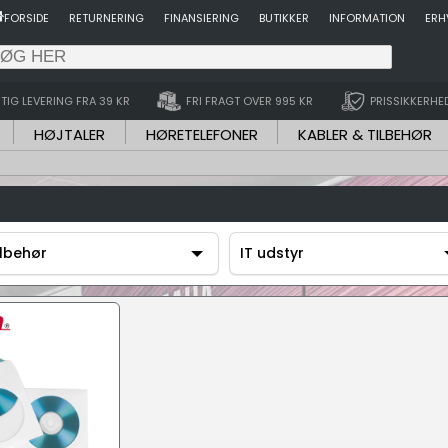
FORSIDE
RETURNERING
FINANSIERING
BUTIKKER
INFORMATION
ERH
TIG LEVERING FRA 39 KR
FRI FRAGT OVER 995 KR
PRISSIKKERHE
HØJTALER
HØRETELEFONER
KABLER & TILBEHØR
ilbehør
IT udstyr
ilbehør
IT udstyr