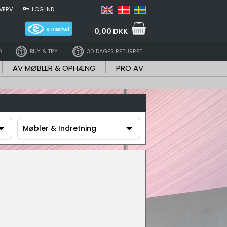
VERV
LOG IND
0,00 DKK
D
BUY & TRY
30 DAGES RETURRET
AV MØBLER & OPHÆNG
PRO AV
Møbler & Indretning
Møbler & Indretning