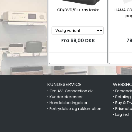
CD/DVD/Blu-ray taske
HAMA CD
pap
M
Fra 69,00 DKK
79
KUNDESERVICE
WEBSHO
•
Om AV-Connection.dk
•
Forsende
•
Kundereferencer
•
Betaling
•
Handelsbetingelser
•
Buy & Tr
•
Fortrydelse og reklamation
•
Prismat
•
Log ind