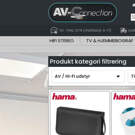
TLF. 7442 1078 (HVERDAGE 9-17)
HUR
HIFI STEREO
TV & HJEMMEBIOGRAF
Produkt kategori filtrering
AV / Hi-Fi udstyr
T
AV / Hi-Fi udstyr
T