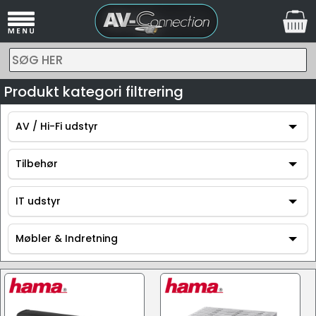
SØG HER
Produkt kategori filtrering
AV / Hi-Fi udstyr
AV / Hi-Fi udstyr
Tilbehør
Tilbehør
IT udstyr
IT udstyr
Møbler & Indretning
Møbler & Indretning