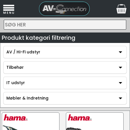
SØG HER
Produkt kategori filtrering
AV / Hi-Fi udstyr
AV / Hi-Fi udstyr
Tilbehør
Tilbehør
IT udstyr
IT udstyr
Møbler & Indretning
Møbler & Indretning