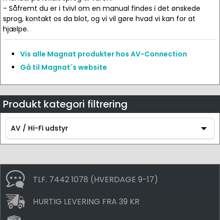
- Såfremt du er i tvivl om en manual findes i det ønskede
sprog, kontakt os da blot, og vi vil gøre hvad vi kan for at
hjælpe.
Vis alle Magnat produkter hos AV-Connection
Gå til Magnat´s website
Produkt kategori filtrering
AV / Hi-Fi udstyr
AV / Hi-Fi udstyr
TLF. 7442 1078 (HVERDAGE 9-17)
HURTIG LEVERING FRA 39 KR