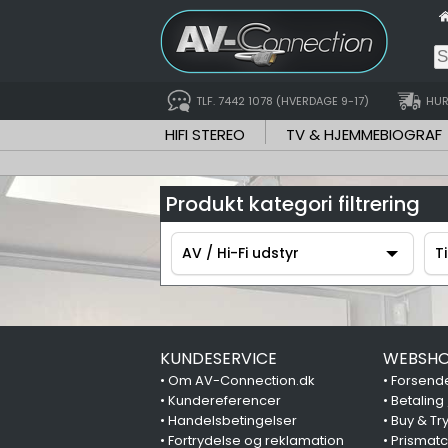
TLF. 7442 1078 (HVERDAGE 9-17)
HUR
HIFI STEREO
TV & HJEMMEBIOGRAF
Produkt kategori filtrering
AV / Hi-Fi udstyr
T
AV / Hi-Fi udstyr
T
KUNDESERVICE
WEBSHO
•
Om AV-Connection.dk
•
Forsende
•
Kundereferencer
•
Betaling
•
Handelsbetingelser
•
Buy & Tr
•
Fortrydelse og reklamation
•
Prismat