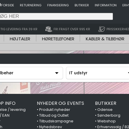
FORSIDE
RETURNERING
FINANSIERING
BUTIKKER
INFORMATION
ERH
TIG LEVERING FRA 39 KR
FRI FRAGT OVER 995 KR
PRISSIKKERHE
HØJTALER
HØRETELEFONER
KABLER & TILBEHØR
ilbehør
IT udstyr
ilbehør
IT udstyr
P INFO
NYHEDER OG EVENTS
BUTIKKER
lse / levering
•
Produkt nyheder
•
Odense
 / EAN
•
Tilbud og Outlet
•
Sønderborg
y
•
Tilbudskampagne
•
Webshop
ch
•
Nyhedsbrev
•
Erhvervssalg / B