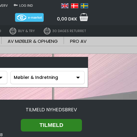
VERV
LOG IND
0,00 DKK
D
BUY & TRY
30 DAGES RETURRET
AV MØBLER & OPHÆNG
PRO AV
Møbler & Indretning
Møbler & Indretning
TILMELD NYHEDSBREV
2B