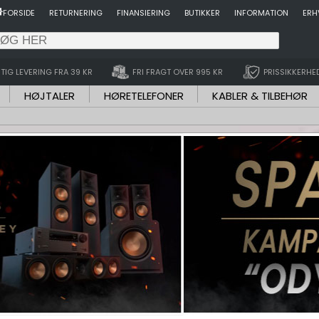
FORSIDE
RETURNERING
FINANSIERING
BUTIKKER
INFORMATION
ERH
TIG LEVERING FRA 39 KR
FRI FRAGT OVER 995 KR
PRISSIKKERHE
HØJTALER
HØRETELEFONER
KABLER & TILBEHØR