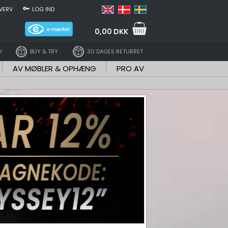
VERV
LOG IND
0,00 DKK
D
BUY & TRY
30 DAGES RETURRET
AV MØBLER & OPHÆNG
PRO AV