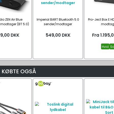
dio ZEN Air Blue
Imperial BART Bluetooth 5.0
Pro-Ject Box E H
 modtager (BT 5.0)
sender/modtager
modtag
9,00
DKK
549,00
DKK
Fra
1.195,
Hvid
So
 KØBTE OGSÅ