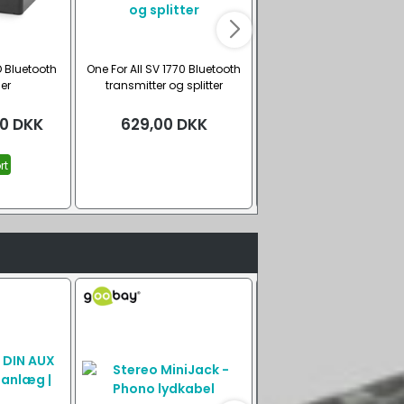
D Bluetooth
One For All SV 1770 Bluetooth
WiiM Mini musikstream
er
transmitter og splitter
afspiller
00
DKK
629,00
DKK
749,00
DKK
rt