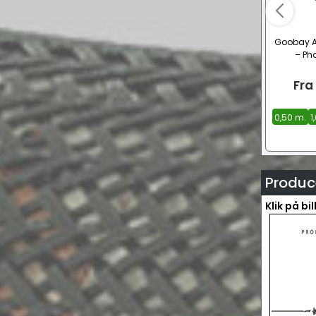
Goobay A
– Ph
Fra
0,50 m.
1
Produce
Klik på bi