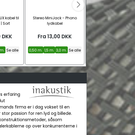
UX kabel til
Stereo MiniJack - Phono
Inakustik Premium ster
 Sort
lydkabel
MiniJack - RCA lydkab
0
DKK
Fra
13,00
DKK
Fra
199,00
DKK
 m.
Se alle
0,50 m.
1,5 m.
3,0 m.
Se alle
1,5 m.
3,0 m.
5,0 m.
Se a
s erfaring
lut
mands firma er i dag vokset til en
tor passion for ren lyd og billede.
el konstruktionsmetoder, såsom
talerkablerne op over konkurrenterne i