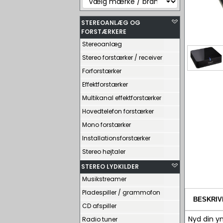
STEREOANLÆG OG
FORSTÆRKERE
Stereoanlæg
Stereo forstærker / receiver
Forforstærker
Effektforstærker
Multikanal effektforstærker
Hovedtelefon forstærker
Mono forstærker
Installationsforstærker
Stereo højtaler
STEREO LYDKILDER
Musikstreamer
Pladespiller / grammofon
BESKRIV
CD afspiller
Nyd din y
Radio tuner