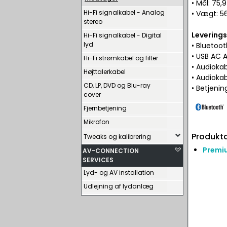
• Mål: 75,
Hi-Fi signalkabel - Analog
• Vægt: 5
stereo
Levering
Hi-Fi signalkabel - Digital
lyd
• Bluetoo
• USB AC 
Hi-Fi strømkabel og filter
• Audioka
Højttalerkabel
• Audioka
CD, LP, DVD og Blu-ray
• Betjeni
cover
Fjernbetjening
Mikrofon
Produkta
Tweaks og kalibrering
Premi
AV-CONNECTION
SERVICES
Lyd- og AV installation
Udlejning af lydanlæg