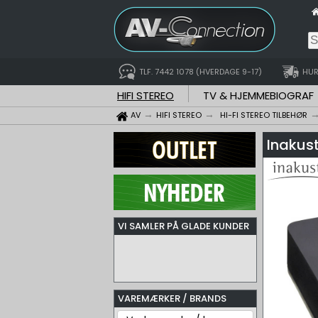
TLF. 7442 1078 (HVERDAGE 9-17)
HUR
HIFI STEREO
TV & HJEMMEBIOGRAF
AV
HIFI STEREO
HI-FI STEREO TILBEHØR
Inakus
VI SAMLER PÅ GLADE KUNDER
VAREMÆRKER / BRANDS