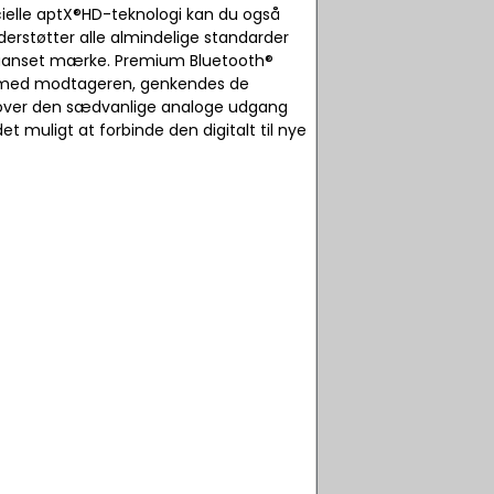
ielle aptX®HD-teknologi kan du også
erstøtter alle almindelige standarder
 uanset mærke. Premium Bluetooth®
t med modtageren, genkendes de
Ud over den sædvanlige analoge udgang
t muligt at forbinde den digitalt til nye