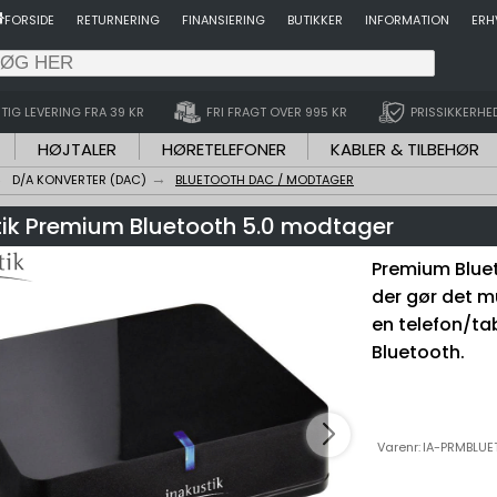
FORSIDE
RETURNERING
FINANSIERING
BUTIKKER
INFORMATION
ERH
TIG LEVERING FRA 39 KR
FRI FRAGT OVER 995 KR
PRISSIKKERHE
HØJTALER
HØRETELEFONER
KABLER & TILBEHØR
D/A KONVERTER (DAC)
BLUETOOTH DAC / MODTAGER
tik Premium Bluetooth 5.0 modtager
Premium Bluet
der gør det m
en telefon/tab
Bluetooth.
Varenr:
IA-PRMBLU