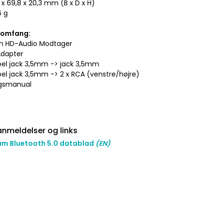
9 x 69,8 x 20,3 mm (B x D x H)
6 g
somfang:
th HD-Audio Modtager
Adapter
bel jack 3,5mm -> jack 3,5mm
bel jack 3,5mm -> 2 x RCA (venstre/højre)
ngsmanual
nmeldelser og links
um Bluetooth 5.0 datablad
(EN)