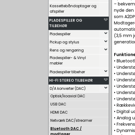
– bekvemt
Kassettebåndoptager og
nyde den 
afspiller
som A2DP 
PLADESPILLER OG
Modtagere
TILBEHØR
automatis
Pladespiller
(3,5 mm ja
generatio
Pickup og stylus
Rens og rengøring
Funktione
Pladespiller- & Vinyl
• Bluetoot
møbler
• Understø
Pladespiller tilbehør
• Underst
• Underst
HI-FI STEREO TILBEHØR
• Underst
D/A konverter (DAC)
• Underst
Optisk/koaxial DAC
• Underst
USB DAC
• Rækkevi
• Digital
HDMI DAC
• Analog
Netværk DAC/streamer
• Frekven
Bluetooth DAC /
• Dynamis
modtager