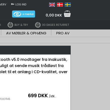
VERV
LOG IND
0,00 DKK
D
BUY & TRY
30 DAGES RETURRET
AV MØBLER & OPHÆNG
PRO AV
ooth v5.0 modtager fra Inakustik,
uligt at sende musik trådløst fra
let til et anlæg i CD-kvalitet, over
699 DKK
/stk.
ETOOTH5