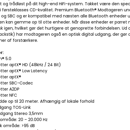
 og trådløst på dit high-end HiFi-system. Takket være den spec
i førsteklasses CD-kvalitet. Premium Bluetooth® Modtageren und
og SBC og er kompatibel med næsten alle Bluetooth enheder
n kan gemme op til otte enheder. Når disse enheder er parre
k igen, hvilket gør det hurtigere at genoprette forbindelsen. 
ckstik) har modtageren også en optisk digital udgang, der gør de
ner af forstærkere.
r:
h® 5.0
tter aptX® HD (48kHz / 24 Bit)
øtter aptX® Low Latency
øtter aptX®
øtter SBC-Codec
øtter A2DP
øtter NFC
dde op til 20 meter. Afhængig af lokale forhold
 udgang TOS-Link
 udgang Stereo 3,5mm
sområde: 20 – 20.000 Hz
k område: >95 dB