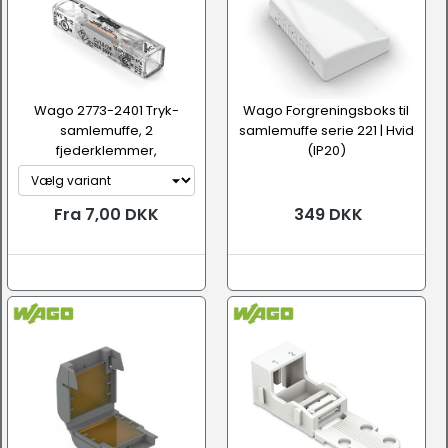
Wago 2773-2401 Tryk-
Wago Forgreningsboks til
samlemuffe, 2
samlemuffe serie 221 | Hvid
fjederklemmer,
(IP20)
lige/forlænger (0,2 - 4 mm...
Fra 7,00 DKK
349 DKK