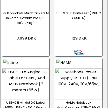
Multibrackets Multibrackets M
USB 3.0 SD kortlæser (USB-C
Universal Flexarm Pro (55–
/ USB-A)
110", 125kg.)
3.999 DKK
129 DKK
USB-C til vinklet DC kabel
HAMA Notebook
(65W, USB-C - DC 4.0mm x
strømforsyning USB-C (GaN,