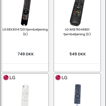
LG EBX30147201 fjernbetjening
LG AKB76046801
(Ir)
fjernbetjening (Ir)
749 DKK
549 DKK