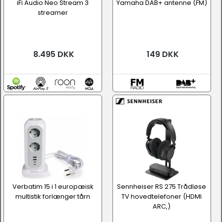
iFi Audio Neo Stream 3
Yamaha DAB+ antenne (FM)
streamer
8.495 DKK
149 DKK
Verbatim 15 i 1 europæisk
Sennheiser RS 275 Trådløse
multistik forlænger tårn
TV hovedtelefoner (HDMI
ARC,)