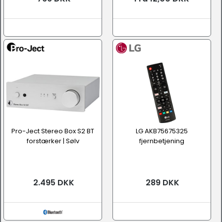
Pro-Ject Stereo Box S2 BT
LG AKB75675325
forstærker | Sølv
fjernbetjening
2.495 DKK
289 DKK