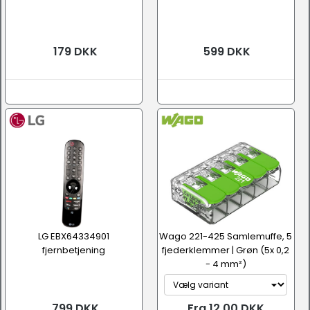
179 DKK
599 DKK
LG EBX64334901
Wago 221-425 Samlemuffe, 5
fjernbetjening
fjederklemmer | Grøn (5x 0,2
- 4 mm²)
799 DKK
Fra 12,00 DKK