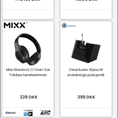
Mixx StreamQ C1 Over-Ear
ClearAudio Stylus N1
Trådløs høretelefoner
erstatnings pickupnål
229 DKK
399 DKK