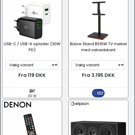
USB-C / USB-A oplader (30W
Bülow Stand BS15W TV møbel
PD)
med valnødskant
Fra 119 DKK
Fra 3.195 DKK
30 W