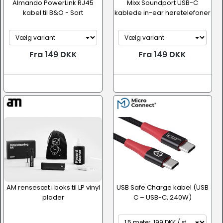
Almando PowerLink RJ45
Mixx Soundport USB-C
kabel til B&O - Sort
kablede in-ear høretelefoner
Fra 149 DKK
Fra 149 DKK
AM rensesæt i boks til LP vinyl
USB Safe Charge kabel (USB
plader
C – USB-C, 240W)