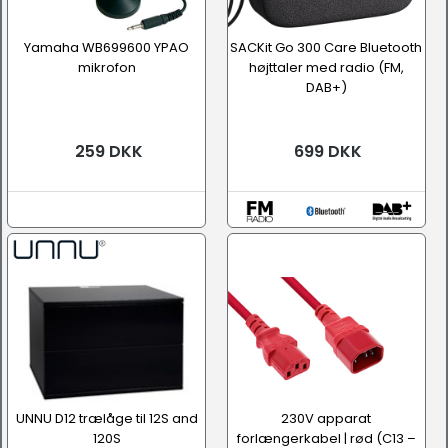
Yamaha WB699600 YPAO
SACKit Go 300 Care Bluetooth
mikrofon
højttaler med radio (FM,
DAB+)
259 DKK
699 DKK
UNNU D12 trælåge til 12S and
230V apparat
120S
forlængerkabel | rød (C13 –