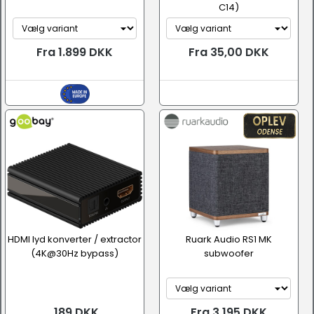
C14)
Fra 1.899 DKK
Fra 35,00 DKK
HDMI lyd konverter / extractor
Ruark Audio RS1 MK
(4K@30Hz bypass)
subwoofer
189 DKK
Fra 3.195 DKK