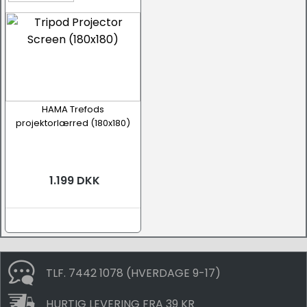
HAMA Trefods
projektorlærred (180x180)
1.199 DKK
TLF. 7442 1078 (HVERDAGE 9-17)
HURTIG LEVERING FRA 39 KR