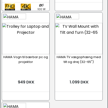
100 W
HAMA Vogn til bærbar pc og
HAMA TV vægophæng med
projektor
tilt og drej (32–65")
949 DKK
1.099 DKK