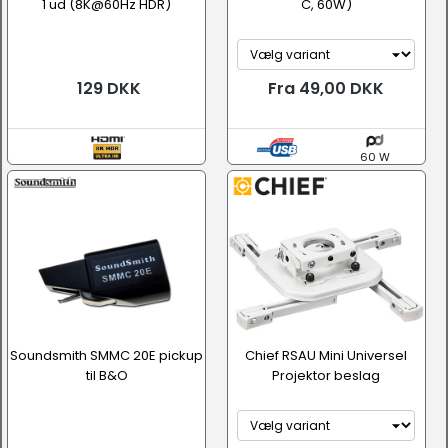
1 ud (8K@60Hz HDR)
C, 60W)
129 DKK
Fra 49,00 DKK
60 W
Soundsmith SMMC 20E pickup
Chief RSAU Mini Universel
til B&O
Projektor beslag