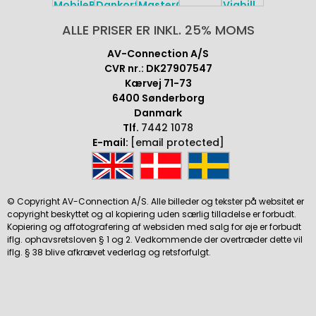
ALLE PRISER ER INKL. 25% MOMS
AV-Connection A/S
CVR nr.: DK27907547
Kærvej 71-73
6400 Sønderborg
Danmark
Tlf.
7442 1078
E-mail:
[email protected]
© Copyright AV-Connection A/S. Alle billeder og tekster på websitet er
copyright beskyttet og al kopiering uden særlig tilladelse er forbudt.
Kopiering og affotografering af websiden med salg for øje er forbudt
iflg. ophavsretsloven § 1 og 2. Vedkommende der overtræder dette vil
iflg. § 38 blive afkrævet vederlag og retsforfulgt.