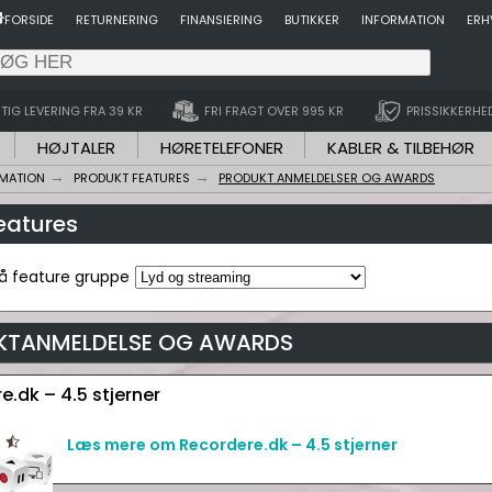
FORSIDE
RETURNERING
FINANSIERING
BUTIKKER
INFORMATION
ERH
TIG LEVERING FRA 39 KR
FRI FRAGT OVER 995 KR
PRISSIKKERHE
HØJTALER
HØRETELEFONER
KABLER & TILBEHØR
RMATION
PRODUKT FEATURES
PRODUKT ANMELDELSER OG AWARDS
features
på feature gruppe
KTANMELDELSE OG AWARDS
e.dk – 4.5 stjerner
Læs mere om Recordere.dk – 4.5 stjerner