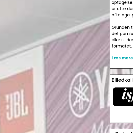
optagelse.
er ofte d
ofte pga. 
Grunden ti
det gamle 
eller i si
formatet,
Læs mere 
Billedkal