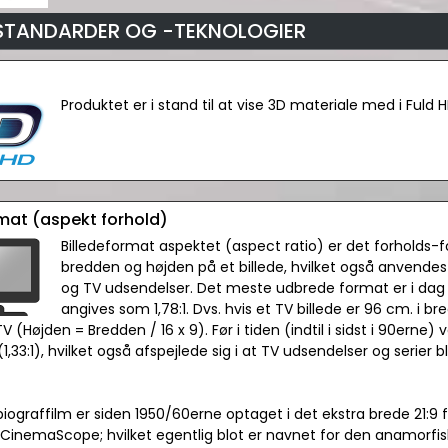
STANDARDER OG -TEKNOLOGIER
Produktet er i stand til at vise 3D materiale med i Fuld 
rmat (aspekt forhold)
Billedeformat aspektet (aspect ratio) er det forholds-
bredden og højden på et billede, hvilket også anvendes 
og TV udsendelser. Det meste udbrede format er i dag 
angives som 1,78:1. Dvs. hvis et TV billede er 96 cm. i b
TV (Højden = Bredden / 16 x 9). Før i tiden (indtil i sidst i 90erne)
1,33:1), hvilket også afspejlede sig i at TV udsendelser og serier b
biograffilm er siden 1950/60erne optaget i det ekstra brede 21:9 f
 CinemaScope; hvilket egentlig blot er navnet for den anamorfiske