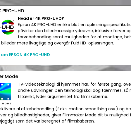
K PRO-UHD
Hvad er 4K PRO-UHD?
Epson 4K PRO-UHD er ikke blot en opløsningsspecifikatio
påvirker den billedmæssige ydeevne, inklusive farver og 
farvebehandling samt muligheden for at modtage, beh
r billeder mere livagtige og overgår Fuld HD-opløsningen.
 om EPSON 4K PRO-UHD
er Mode
TV-videoteknologi til hjemmet har, for første gang, ove
andre udviklinger. Den teknologi skal dog tæmmes, så 
tiltænkt, lyder argumentet fra filmskaberne.
ktivere al efterbehandling (f.eks. motion smoothing osv.) og be
arver og billedhastigheder, giver Filmmaker Mode dit tv mulighed f
øjagtigt som det var beregnet af filmskaberen.