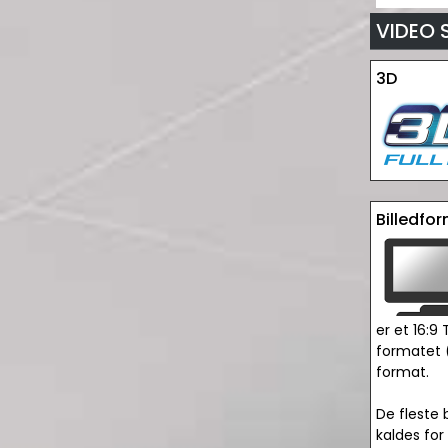
VIDEO 
3D
Billedfo
er et 16:9 
formatet (
format.
De fleste 
kaldes for