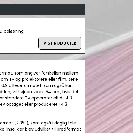
HD opløsning.
VIS PRODUKTER
format, som angiver forskellen mellem
om Tv og projektorere eller film, serie
16:9 billedeformatet, som også kan
redden, vil højden være 54 cm., hvis det
 var standard TV apparater altid i 4:3
lev optaget eller produceret i 4:3
ormat (2,35:1), som også i daglig tale
 linse, der blev udvilket til bredformat