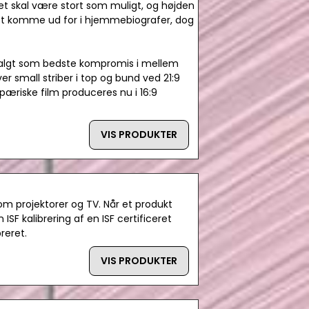
edet skal være stort som muligt, og højden
et komme ud for i hjemmebiografer, dog
r valgt som bedste kompromis i mellem
r small striber i top og bund ved 21:9
pæriske film produceres nu i 16:9
VIS PRODUKTER
som projektorer og TV. Når et produkt
ISF kalibrering af en ISF certificeret
reret.
VIS PRODUKTER