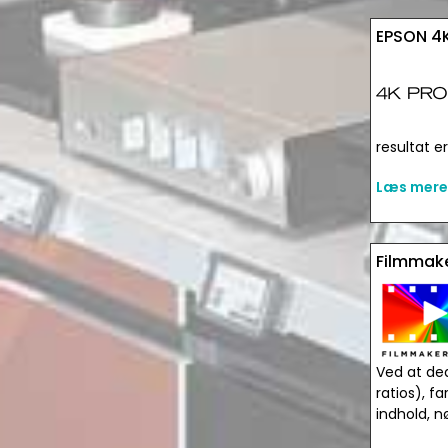
EPSON 4
resultat e
Læs mere
Filmmak
Ved at dea
ratios), f
indhold, n