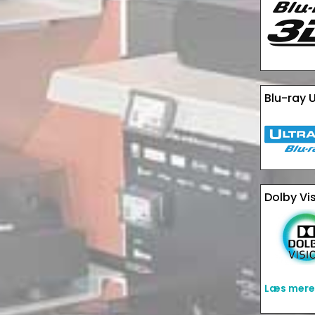
Blu-ray U
Dolby Vi
Læs mere