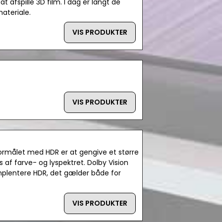
t afspille 3D film. I dag er langt de
 materiale.
VIS PRODUKTER
VIS PRODUKTER
ormålet med HDR er at gengive et større
af farve- og lyspektret. Dolby Vision
implentere HDR, det gælder både for
VIS PRODUKTER