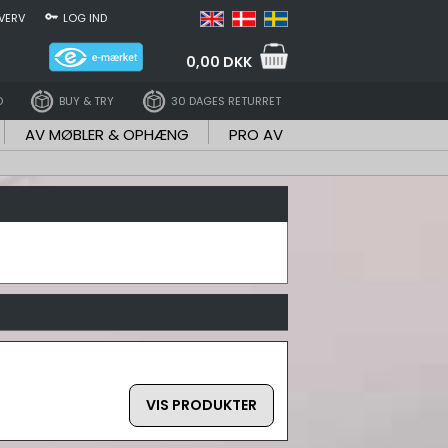
VERV
LOG IND
0,00 DKK
D
BUY & TRY
30 DAGES RETURRET
AV MØBLER & OPHÆNG
PRO AV
VIS PRODUKTER