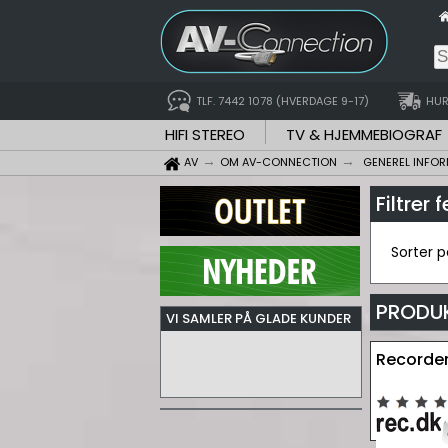
TLF. 7442 1078 (HVERDAGE 9-17)
HUR
HIFI STEREO
TV & HJEMMEBIOGRAF
AV
OM AV-CONNECTION
GENEREL INFO
Filtrer 
Sorter 
PRODU
VI SAMLER PÅ GLADE KUNDER
Recorder