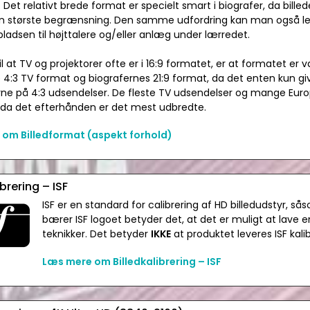
 Det relativt brede format er specielt smart i biografer, da bill
en største begrænsning. Den samme udfordring kan man også l
pladsen til højttalere og/eller anlæg under lærredet.
l at TV og projektorer ofte er i 16:9 formatet, er at formatet e
4:3 TV format og biografernes 21:9 format, da det enten kun give
derne på 4:3 udsendelser. De fleste TV udsendelser og mange Euro
 da det efterhånden er det mest udbredte.
om Billedformat (aspekt forhold)
ibrering – ISF
ISF er en standard for calibrering af HD billedudstyr, så
bærer ISF logoet betyder det, at det er muligt at lave en 
teknikker. Det betyder
IKKE
at produktet leveres ISF kalib
Læs mere om Billedkalibrering – ISF