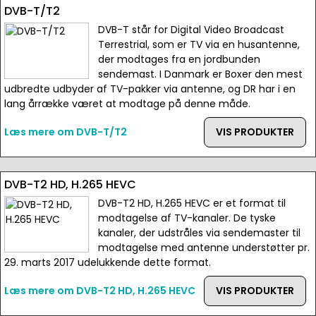
DVB-T/T2
DVB-T står for Digital Video Broadcast
Terrestrial, som er TV via en husantenne,
der modtages fra en jordbunden
sendemast. I Danmark er Boxer den mest
udbredte udbyder af TV-pakker via antenne, og DR har i en
lang årrække været at modtage på denne måde.
Læs mere om DVB-T/T2
VIS PRODUKTER
DVB-T2 HD, H.265 HEVC
DVB-T2 HD, H.265 HEVC er et format til
modtagelse af TV-kanaler. De tyske
kanaler, der udstråles via sendemaster til
modtagelse med antenne understøtter pr.
29. marts 2017 udelukkende dette format.
Læs mere om DVB-T2 HD, H.265 HEVC
VIS PRODUKTER