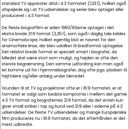
standard TV apparater altid i 4:3 formatet (1,33:1), hvilket også
afspejlede sig i at TV udsendelser og serier blev optaget eller
produceret i 4:3 format.
De fleste biograffilm er siden 1950/60erne optaget i det
ekstra brede 21:9 format (2,35:1), som også i daglig tale kaldes
for CinemaScope; hvilket egentlig blot er navnet for den
anamorfiske linse, der blev udvilket til bredformat optagelse.
Det relativt brede format er specielt smart i biografer, da
billedet skal være stort som muligt, og højden er ofte den
største begrænsning. Den samme udfordring kan man også
let komme ud for i hjemmebiografer, dog ofte pga. pladsen til
højttalere og/eller anlæg under lærredet.
Grunden til at TV og projektorer ofte er i 16:9 formatet, er at
formatet er valgt som bedste kompromis i mellem det gamle
4:3 TV format og biografernes 21:9 format, da det enten kun
giver small striber i top og bund ved 21:9 eller i siderne på 4:3
udsendelser. De fleste TV udsendelser og mange Europæriske
film produceres nu i 16:9 formatet, da det efterhånden er det
mest udbredte.