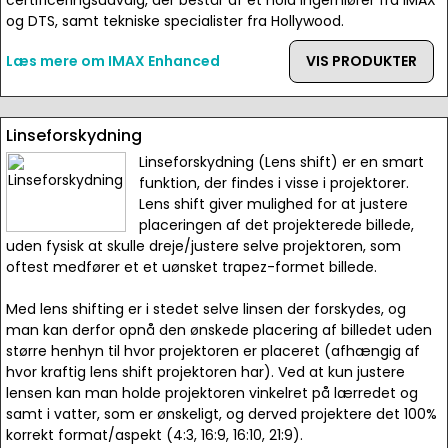
certificeringsudvalg, der består af et hold ingerniører fra IMAX
og DTS, samt tekniske specialister fra Hollywood.
Læs mere om IMAX Enhanced
VIS PRODUKTER
Linseforskydning
Linseforskydning (Lens shift) er en smart
funktion, der findes i visse i projektorer.
Lens shift giver mulighed for at justere
placeringen af det projekterede billede,
uden fysisk at skulle dreje/justere selve projektoren, som
oftest medfører et et uønsket trapez-formet billede.
Med lens shifting er i stedet selve linsen der forskydes, og
man kan derfor opnå den ønskede placering af billedet uden
større henhyn til hvor projektoren er placeret (afhængig af
hvor kraftig lens shift projektoren har). Ved at kun justere
lensen kan man holde projektoren vinkelret på lærredet og
samt i vatter, som er ønskeligt, og derved projektere det 100%
korrekt format/aspekt (4:3, 16:9, 16:10, 21:9).