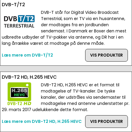
DVB-T/T2
DVB-T står for Digital Video Broadcast
Terrestrial, som er TV via en husantenne,
der modtages fra en jordbunden
sendemast. I Danmark er Boxer den mest
udbredte udbyder af TV-pakker via antenne, og DR har i en
lang årrække været at modtage på denne måde.
Læs mere om DVB-T/T2
VIS PRODUKTER
DVB-T2 HD, H.265 HEVC
DVB-T2 HD, H.265 HEVC er et format til
modtagelse af TV-kanaler. De tyske
kanaler, der udstråles via sendemaster til
modtagelse med antenne understøtter pr.
29. marts 2017 udelukkende dette format.
Læs mere om DVB-T2 HD, H.265 HEVC
VIS PRODUKTER