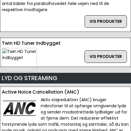
antal kabler fra parabolhovedet hele vejen ned til de
respektive modtagere.
VIS PRODUKTER
Twin HD Tuner indbygget
VIS PRODUKTER
LYD OG STREAMING
Active Noice Cancellation (ANC)
Aktiv støjreduktion (ANC) bruger
mikrofoner til at opfange omgivende lyde
og sender modsatrettede lydbølger ud for
at fjerne dem. Det reducerer effektivt
forstyrrende lyde som trafik, motorstøj og samtaler, så du kan
nyde musik, opkald og podcasts med større klarhed. ANC er