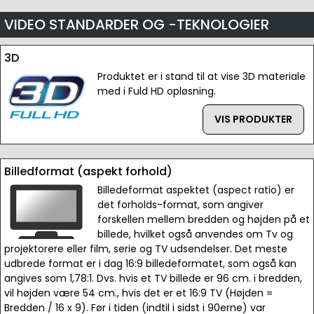
VIDEO STANDARDER OG -TEKNOLOGIER
3D
Produktet er i stand til at vise 3D materiale
med i Fuld HD opløsning.
VIS PRODUKTER
Billedformat (aspekt forhold)
Billedeformat aspektet (aspect ratio) er
det forholds-format, som angiver
forskellen mellem bredden og højden på et
billede, hvilket også anvendes om Tv og
projektorere eller film, serie og TV udsendelser. Det meste
udbrede format er i dag 16:9 billedeformatet, som også kan
angives som 1,78:1. Dvs. hvis et TV billede er 96 cm. i bredden,
vil højden være 54 cm., hvis det er et 16:9 TV (Højden =
Bredden / 16 x 9). Før i tiden (indtil i sidst i 90erne) var