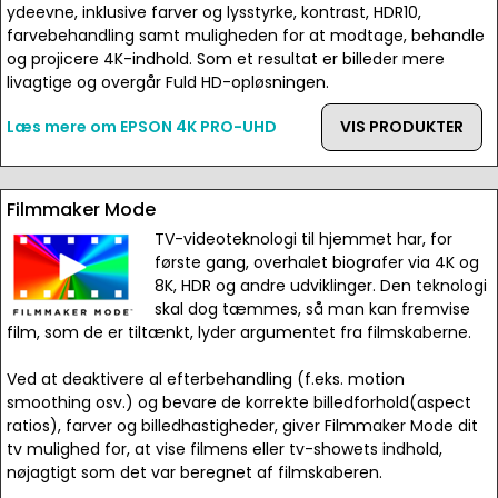
ydeevne, inklusive farver og lysstyrke, kontrast, HDR10,
farvebehandling samt muligheden for at modtage, behandle
og projicere 4K-indhold. Som et resultat er billeder mere
livagtige og overgår Fuld HD-opløsningen.
Læs mere om EPSON 4K PRO-UHD
VIS PRODUKTER
Filmmaker Mode
TV-videoteknologi til hjemmet har, for
første gang, overhalet biografer via 4K og
8K, HDR og andre udviklinger. Den teknologi
skal dog tæmmes, så man kan fremvise
film, som de er tiltænkt, lyder argumentet fra filmskaberne.
Ved at deaktivere al efterbehandling (f.eks. motion
smoothing osv.) og bevare de korrekte billedforhold(aspect
ratios), farver og billedhastigheder, giver Filmmaker Mode dit
tv mulighed for, at vise filmens eller tv-showets indhold,
nøjagtigt som det var beregnet af filmskaberen.