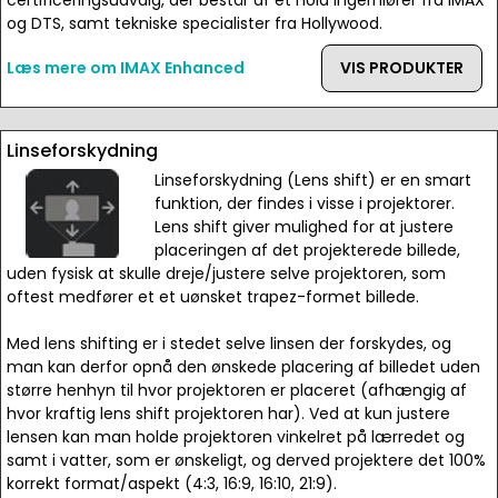
certificeringsudvalg, der består af et hold ingerniører fra IMAX
og DTS, samt tekniske specialister fra Hollywood.
Læs mere om IMAX Enhanced
VIS PRODUKTER
Linseforskydning
Linseforskydning (Lens shift) er en smart
funktion, der findes i visse i projektorer.
Lens shift giver mulighed for at justere
placeringen af det projekterede billede,
uden fysisk at skulle dreje/justere selve projektoren, som
oftest medfører et et uønsket trapez-formet billede.
Med lens shifting er i stedet selve linsen der forskydes, og
man kan derfor opnå den ønskede placering af billedet uden
større henhyn til hvor projektoren er placeret (afhængig af
hvor kraftig lens shift projektoren har). Ved at kun justere
lensen kan man holde projektoren vinkelret på lærredet og
samt i vatter, som er ønskeligt, og derved projektere det 100%
korrekt format/aspekt (4:3, 16:9, 16:10, 21:9).