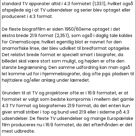
standard TV apparater altid i 4:3 formatet (1,33:1), hvilket også
afspejlede sig i at TV udsendelser og serier blev optaget eller
produceret i 4:3 format.
De fleste biograffilm er siden 1950/60erne optaget i det
ekstra brede 21:9 format (2,35:1), som også i daglig tale kaldes
for CinemaScope; hvilket egentlig blot er navnet for den
anamorfiske linse, der blev udvilket til bredformat optagelse.
Det relativt brede format er specielt smart i biografer, da
billedet skal være stort som muligt, og højden er ofte den
største begrænsning. Den samme udfordring kan man også
let komme ud for i hjemmebiografer, dog ofte pga. pladsen til
højttalere og/eller anlæg under lærredet.
Grunden til at TV og projektorer ofte er i 16:9 formatet, er at
formatet er valgt som bedste kompromis i mellem det gamle
4:3 TV format og biografernes 21:9 format, da det enten kun
giver small striber i top og bund ved 21:9 eller i siderne på 4:3
udsendelser. De fleste TV udsendelser og mange Europæriske
film produceres nu i 16:9 formatet, da det efterhånden er det
mest udbredte.