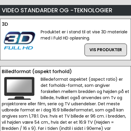
VIDEO STANDARDER OG -TEKNOLOGIER
3D
Produktet er i stand til at vise 3D materiale
med i Fuld HD opløsning.
VIS PRODUKTER
Billedformat (aspekt forhold)
Billedeformat aspektet (aspect ratio) er
det forholds-format, som angiver
forskellen mellem bredden og højden på et
billede, hvilket også anvendes om Tv og
projektorere eller film, serie og TV udsendelser. Det meste
udbrede format er i dag 16:9 billedeformatet, som også kan
angives som 1,78:1. Dvs. hvis et TV billede er 96 cm. i bredden,
vil højden være 54 cm., hvis det er et 16:9 TV (Højden =
Bredden / 16 x 9). Før i tiden (indtil i sidst i 90erne) var