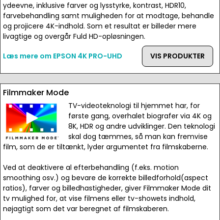
ydeevne, inklusive farver og lysstyrke, kontrast, HDR10,
farvebehandling samt muligheden for at modtage, behandle
og projicere 4K-indhold. Som et resultat er billeder mere
livagtige og overgår Fuld HD-opløsningen.
Læs mere om EPSON 4K PRO-UHD
VIS PRODUKTER
Filmmaker Mode
TV-videoteknologi til hjemmet har, for
første gang, overhalet biografer via 4K og
8K, HDR og andre udviklinger. Den teknologi
skal dog tæmmes, så man kan fremvise
film, som de er tiltænkt, lyder argumentet fra filmskaberne.
Ved at deaktivere al efterbehandling (f.eks. motion
smoothing osv.) og bevare de korrekte billedforhold(aspect
ratios), farver og billedhastigheder, giver Filmmaker Mode dit
tv mulighed for, at vise filmens eller tv-showets indhold,
nøjagtigt som det var beregnet af filmskaberen.