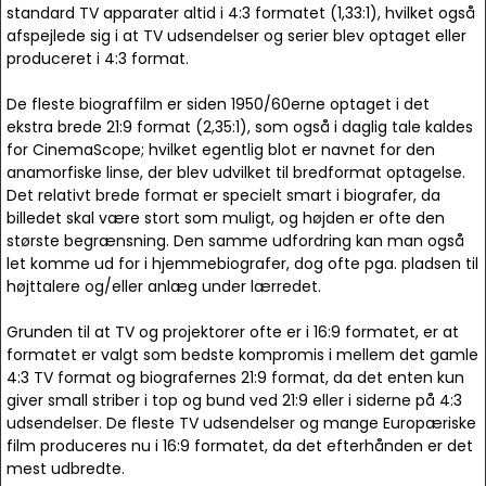
standard TV apparater altid i 4:3 formatet (1,33:1), hvilket også
afspejlede sig i at TV udsendelser og serier blev optaget eller
produceret i 4:3 format.
De fleste biograffilm er siden 1950/60erne optaget i det
ekstra brede 21:9 format (2,35:1), som også i daglig tale kaldes
for CinemaScope; hvilket egentlig blot er navnet for den
anamorfiske linse, der blev udvilket til bredformat optagelse.
Det relativt brede format er specielt smart i biografer, da
billedet skal være stort som muligt, og højden er ofte den
største begrænsning. Den samme udfordring kan man også
let komme ud for i hjemmebiografer, dog ofte pga. pladsen til
højttalere og/eller anlæg under lærredet.
Grunden til at TV og projektorer ofte er i 16:9 formatet, er at
formatet er valgt som bedste kompromis i mellem det gamle
4:3 TV format og biografernes 21:9 format, da det enten kun
giver small striber i top og bund ved 21:9 eller i siderne på 4:3
udsendelser. De fleste TV udsendelser og mange Europæriske
film produceres nu i 16:9 formatet, da det efterhånden er det
mest udbredte.