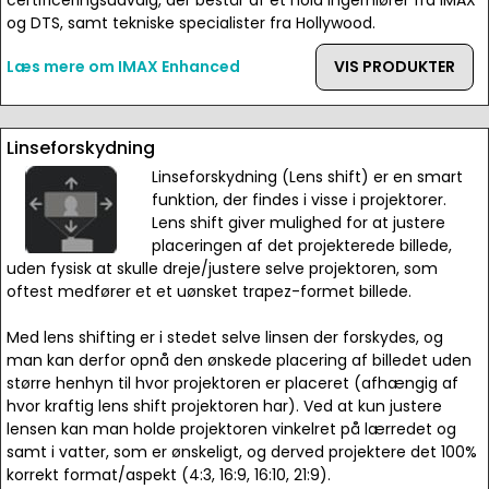
certificeringsudvalg, der består af et hold ingerniører fra IMAX
og DTS, samt tekniske specialister fra Hollywood.
Læs mere om IMAX Enhanced
VIS PRODUKTER
Linseforskydning
Linseforskydning (Lens shift) er en smart
funktion, der findes i visse i projektorer.
Lens shift giver mulighed for at justere
placeringen af det projekterede billede,
uden fysisk at skulle dreje/justere selve projektoren, som
oftest medfører et et uønsket trapez-formet billede.
Med lens shifting er i stedet selve linsen der forskydes, og
man kan derfor opnå den ønskede placering af billedet uden
større henhyn til hvor projektoren er placeret (afhængig af
hvor kraftig lens shift projektoren har). Ved at kun justere
lensen kan man holde projektoren vinkelret på lærredet og
samt i vatter, som er ønskeligt, og derved projektere det 100%
korrekt format/aspekt (4:3, 16:9, 16:10, 21:9).