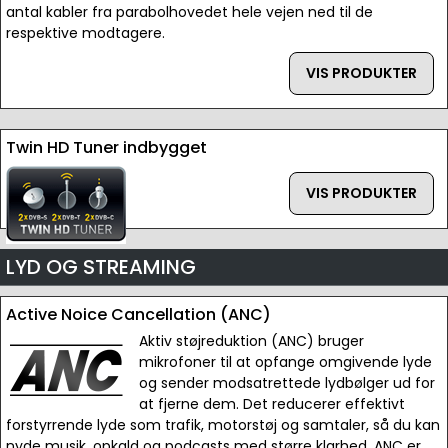
antal kabler fra parabolhovedet hele vejen ned til de
respektive modtagere.
VIS PRODUKTER
Twin HD Tuner indbygget
VIS PRODUKTER
LYD OG STREAMING
Active Noice Cancellation (ANC)
Aktiv støjreduktion (ANC) bruger
mikrofoner til at opfange omgivende lyde
og sender modsatrettede lydbølger ud for
at fjerne dem. Det reducerer effektivt
forstyrrende lyde som trafik, motorstøj og samtaler, så du kan
nyde musik, opkald og podcasts med større klarhed. ANC er