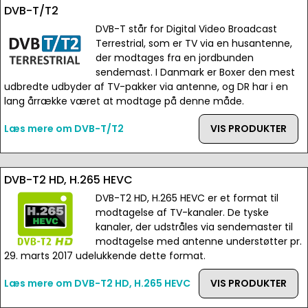
DVB-T/T2
DVB-T står for Digital Video Broadcast
Terrestrial, som er TV via en husantenne,
der modtages fra en jordbunden
sendemast. I Danmark er Boxer den mest
udbredte udbyder af TV-pakker via antenne, og DR har i en
lang årrække været at modtage på denne måde.
Læs mere om DVB-T/T2
VIS PRODUKTER
DVB-T2 HD, H.265 HEVC
DVB-T2 HD, H.265 HEVC er et format til
modtagelse af TV-kanaler. De tyske
kanaler, der udstråles via sendemaster til
modtagelse med antenne understøtter pr.
29. marts 2017 udelukkende dette format.
Læs mere om DVB-T2 HD, H.265 HEVC
VIS PRODUKTER