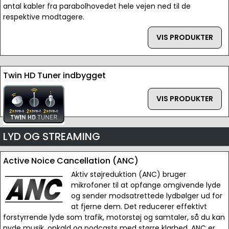
antal kabler fra parabolhovedet hele vejen ned til de
respektive modtagere.
VIS PRODUKTER
Twin HD Tuner indbygget
VIS PRODUKTER
LYD OG STREAMING
Active Noice Cancellation (ANC)
Aktiv støjreduktion (ANC) bruger
mikrofoner til at opfange omgivende lyde
og sender modsatrettede lydbølger ud for
at fjerne dem. Det reducerer effektivt
forstyrrende lyde som trafik, motorstøj og samtaler, så du kan
nyde musik, opkald og podcasts med større klarhed. ANC er