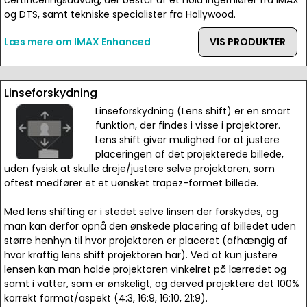
certificeringsudvalg, der består af et hold ingerniører fra IMAX
og DTS, samt tekniske specialister fra Hollywood.
Læs mere om IMAX Enhanced
VIS PRODUKTER
Linseforskydning
Linseforskydning (Lens shift) er en smart
funktion, der findes i visse i projektorer.
Lens shift giver mulighed for at justere
placeringen af det projekterede billede,
uden fysisk at skulle dreje/justere selve projektoren, som
oftest medfører et et uønsket trapez-formet billede.
Med lens shifting er i stedet selve linsen der forskydes, og
man kan derfor opnå den ønskede placering af billedet uden
større henhyn til hvor projektoren er placeret (afhængig af
hvor kraftig lens shift projektoren har). Ved at kun justere
lensen kan man holde projektoren vinkelret på lærredet og
samt i vatter, som er ønskeligt, og derved projektere det 100%
korrekt format/aspekt (4:3, 16:9, 16:10, 21:9).