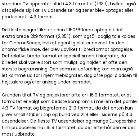
standard TV apparater altid i 4:3 formatet (1,33:1), hvilket også
afspejlede sig i at TV udsendelser og serier blev optaget eller
produceret i 4:3 format.
De fleste biograffilm er siden 1950/60erne optaget i det
ekstra brede 21:9 format (2,35:1), som også i daglig tale kaldes
for CinemaScope; hvilket egentlig blot er navnet for den
anamorfiske linse, der blev udvilket til bredformat optagelse.
Det relativt brede format er specielt smart i biografer, da
billedet skal være stort som muligt, og højden er ofte den
største begrænsning. Den samme udfordring kan man også
let komme ud for i hjemmebiografer, dog ofte pga. pladsen til
højttalere og/eller anlæg under lærredet.
Grunden til at TV og projektorer ofte er i 16:9 formatet, er at
formatet er valgt som bedste kompromis i mellem det gamle
4:3 TV format og biografernes 21:9 format, da det enten kun
giver small striber i top og bund ved 21:9 eller i siderne på 4:3
udsendelser. De fleste TV udsendelser og mange Europæriske
film produceres nu i 16:9 formatet, da det efterhånden er det
mest udbredte.