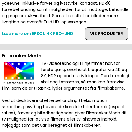
ydeevne, inklusive farver og lysstyrke, kontrast, HDR10,
farvebehandling samt muligheden for at modtage, behandle
og projicere 4K-indhold. Som et resultat er billeder mere
livagtige og overgår Fuld HD-opløsningen.
Læs mere om EPSON 4K PRO-UHD
VIS PRODUKTER
Filmmaker Mode
TV-videoteknologi til hjemmet har, for
første gang, overhalet biografer via 4K og
8K, HDR og andre udviklinger. Den teknologi
skal dog tæmmes, så man kan fremvise
film, som de er tiltænkt, lyder argumentet fra filmskaberne.
Ved at deaktivere al efterbehandling (f.eks. motion
smoothing osv.) og bevare de korrekte billedforhold(aspect
ratios), farver og billedhastigheder, giver Filmmaker Mode dit
tv mulighed for, at vise filmens eller tv-showets indhold,
nøjagtigt som det var beregnet af filmskaberen.