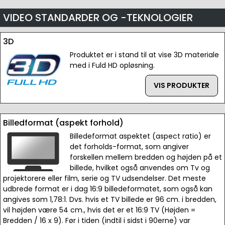
VIDEO STANDARDER OG -TEKNOLOGIER
3D
Produktet er i stand til at vise 3D materiale
med i Fuld HD opløsning.
VIS PRODUKTER
Billedformat (aspekt forhold)
Billedeformat aspektet (aspect ratio) er
det forholds-format, som angiver
forskellen mellem bredden og højden på et
billede, hvilket også anvendes om Tv og
projektorere eller film, serie og TV udsendelser. Det meste
udbrede format er i dag 16:9 billedeformatet, som også kan
angives som 1,78:1. Dvs. hvis et TV billede er 96 cm. i bredden,
vil højden være 54 cm., hvis det er et 16:9 TV (Højden =
Bredden / 16 x 9). Før i tiden (indtil i sidst i 90erne) var