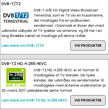
DVB-T/T2
DVB-T står for Digital Video Broadcast
Terrestrial, som er TV via en husantenne,
der modtages fra en jordbunden
sendemast. I Danmark er Boxer den mest
udbredte udbyder af TV-pakker via antenne, og DR har i en
lang årrække været at modtage på denne måde.
Læs mere om DVB-T/T2
VIS PRODUKTER
DVB-T2 HD, H.265 HEVC
DVB-T2 HD, H.265 HEVC er et format til
modtagelse af TV-kanaler. De tyske
kanaler, der udstråles via sendemaster til
modtagelse med antenne understøtter pr.
29. marts 2017 udelukkende dette format.
Læs mere om DVB-T2 HD, H.265 HEVC
VIS PRODUKTER