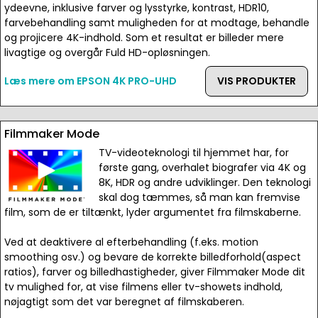
ydeevne, inklusive farver og lysstyrke, kontrast, HDR10,
farvebehandling samt muligheden for at modtage, behandle
og projicere 4K-indhold. Som et resultat er billeder mere
livagtige og overgår Fuld HD-opløsningen.
Læs mere om EPSON 4K PRO-UHD
VIS PRODUKTER
Filmmaker Mode
TV-videoteknologi til hjemmet har, for
første gang, overhalet biografer via 4K og
8K, HDR og andre udviklinger. Den teknologi
skal dog tæmmes, så man kan fremvise
film, som de er tiltænkt, lyder argumentet fra filmskaberne.
Ved at deaktivere al efterbehandling (f.eks. motion
smoothing osv.) og bevare de korrekte billedforhold(aspect
ratios), farver og billedhastigheder, giver Filmmaker Mode dit
tv mulighed for, at vise filmens eller tv-showets indhold,
nøjagtigt som det var beregnet af filmskaberen.