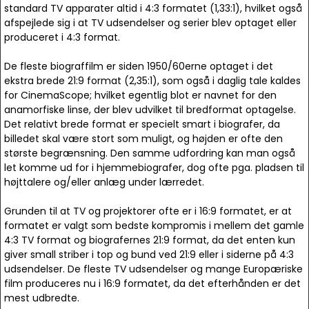
standard TV apparater altid i 4:3 formatet (1,33:1), hvilket også
afspejlede sig i at TV udsendelser og serier blev optaget eller
produceret i 4:3 format.
De fleste biograffilm er siden 1950/60erne optaget i det
ekstra brede 21:9 format (2,35:1), som også i daglig tale kaldes
for CinemaScope; hvilket egentlig blot er navnet for den
anamorfiske linse, der blev udvilket til bredformat optagelse.
Det relativt brede format er specielt smart i biografer, da
billedet skal være stort som muligt, og højden er ofte den
største begrænsning. Den samme udfordring kan man også
let komme ud for i hjemmebiografer, dog ofte pga. pladsen til
højttalere og/eller anlæg under lærredet.
Grunden til at TV og projektorer ofte er i 16:9 formatet, er at
formatet er valgt som bedste kompromis i mellem det gamle
4:3 TV format og biografernes 21:9 format, da det enten kun
giver small striber i top og bund ved 21:9 eller i siderne på 4:3
udsendelser. De fleste TV udsendelser og mange Europæriske
film produceres nu i 16:9 formatet, da det efterhånden er det
mest udbredte.