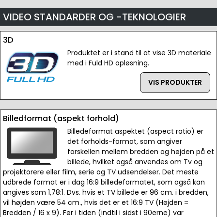
VIDEO STANDARDER OG -TEKNOLOGIER
3D
Produktet er i stand til at vise 3D materiale
med i Fuld HD opløsning.
VIS PRODUKTER
Billedformat (aspekt forhold)
Billedeformat aspektet (aspect ratio) er
det forholds-format, som angiver
forskellen mellem bredden og højden på et
billede, hvilket også anvendes om Tv og
projektorere eller film, serie og TV udsendelser. Det meste
udbrede format er i dag 16:9 billedeformatet, som også kan
angives som 1,78:1. Dvs. hvis et TV billede er 96 cm. i bredden,
vil højden være 54 cm., hvis det er et 16:9 TV (Højden =
Bredden / 16 x 9). Før i tiden (indtil i sidst i 90erne) var