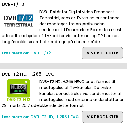
DVB-T/T2
DVB-T står for Digital Video Broadcast
Terrestrial, som er TV via en husantenne,
der modtages fra en jordbunden
sendemast. I Danmark er Boxer den mest
udbredte udbyder af TV-pakker via antenne, og DR har i en
lang årrække været at modtage på denne måde.
Læs mere om DVB-T/T2
VIS PRODUKTER
DVB-T2 HD, H.265 HEVC
DVB-T2 HD, H.265 HEVC er et format til
modtagelse af TV-kanaler. De tyske
kanaler, der udstråles via sendemaster til
modtagelse med antenne understøtter pr.
29. marts 2017 udelukkende dette format.
Læs mere om DVB-T2 HD, H.265 HEVC
VIS PRODUKTER