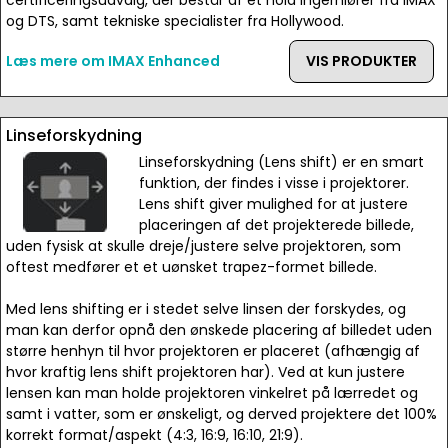
certificeringsudvalg, der består af et hold ingerniører fra IMAX
og DTS, samt tekniske specialister fra Hollywood.
Læs mere om IMAX Enhanced
VIS PRODUKTER
Linseforskydning
Linseforskydning (Lens shift) er en smart
funktion, der findes i visse i projektorer.
Lens shift giver mulighed for at justere
placeringen af det projekterede billede,
uden fysisk at skulle dreje/justere selve projektoren, som
oftest medfører et et uønsket trapez-formet billede.
Med lens shifting er i stedet selve linsen der forskydes, og
man kan derfor opnå den ønskede placering af billedet uden
større henhyn til hvor projektoren er placeret (afhængig af
hvor kraftig lens shift projektoren har). Ved at kun justere
lensen kan man holde projektoren vinkelret på lærredet og
samt i vatter, som er ønskeligt, og derved projektere det 100%
korrekt format/aspekt (4:3, 16:9, 16:10, 21:9).