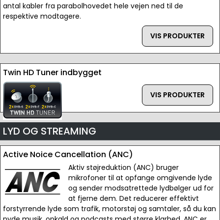
antal kabler fra parabolhovedet hele vejen ned til de
respektive modtagere.
VIS PRODUKTER
Twin HD Tuner indbygget
VIS PRODUKTER
LYD OG STREAMING
Active Noice Cancellation (ANC)
Aktiv støjreduktion (ANC) bruger
mikrofoner til at opfange omgivende lyde
og sender modsatrettede lydbølger ud for
at fjerne dem. Det reducerer effektivt
forstyrrende lyde som trafik, motorstøj og samtaler, så du kan
nyde musik, opkald og podcasts med større klarhed. ANC er